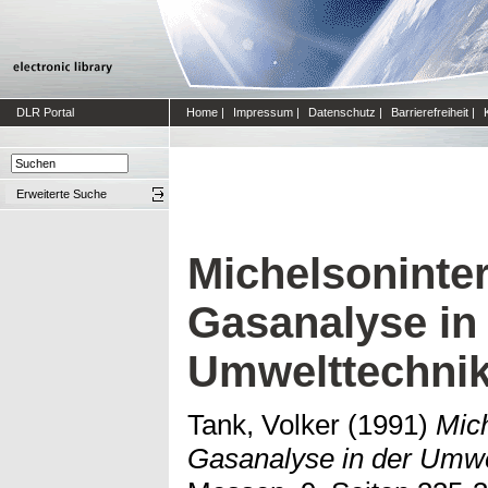
DLR Portal
Home
|
Impressum
|
Datenschutz
|
Barrierefreiheit
|
Erweiterte Suche
Michelsoninter
Gasanalyse in
Umwelttechni
Tank, Volker
(1991)
Mich
Gasanalyse in der Umwe