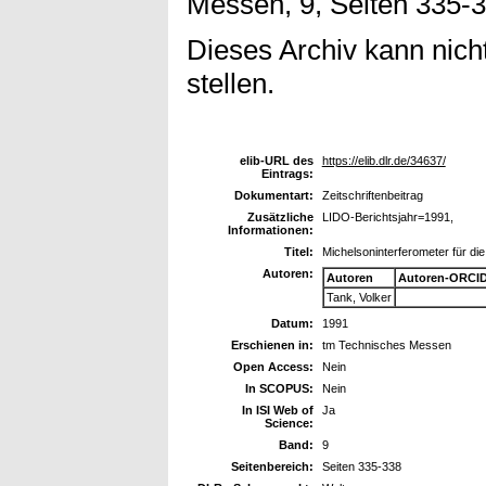
Messen, 9, Seiten 335-3
Dieses Archiv kann nicht
stellen.
elib-URL des
https://elib.dlr.de/34637/
Eintrags:
Dokumentart:
Zeitschriftenbeitrag
Zusätzliche
LIDO-Berichtsjahr=1991,
Informationen:
Titel:
Michelsoninterferometer für di
Autoren:
Autoren
Autoren-ORCID
Tank, Volker
Datum:
1991
Erschienen in:
tm Technisches Messen
Open Access:
Nein
In SCOPUS:
Nein
In ISI Web of
Ja
Science:
Band:
9
Seitenbereich:
Seiten 335-338