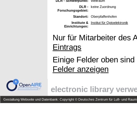
DLR - Schwerpunkt:
Weltraum
DLR -
keine Zuordnung
Forschungsgebiet:
Standort:
Oberpfaffenhofen
Institute &
Institut für Optoelektronik
Einrichtungen:
Nur für Mitarbeiter des 
Eintrags
Einige Felder oben sind
Felder anzeigen
electronic library ver
Gestaltung Webseite und Datenbank: Copyright © Deutsches Zentrum für Luft- und Raumfa