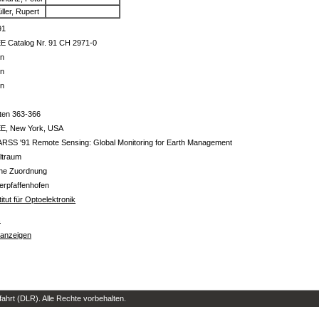
ller, Rupert
91
E Catalog Nr. 91 CH 2971-0
in
in
in
ten 363-366
EE, New York, USA
RSS '91 Remote Sensing: Global Monitoring for Earth Management
ltraum
ine Zuordnung
erpfaffenhofen
titut für Optoelektronik
s
 anzeigen
hrt (DLR). Alle Rechte vorbehalten.