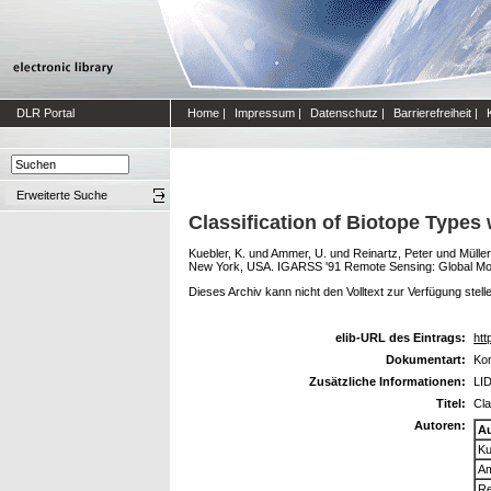
DLR Portal
Home
|
Impressum
|
Datenschutz
|
Barrierefreiheit
|
Erweiterte Suche
Classification of Biotope Types 
Kuebler, K.
und
Ammer, U.
und
Reinartz, Peter
und
Müller
New York, USA. IGARSS '91 Remote Sensing: Global Mon
Dieses Archiv kann nicht den Volltext zur Verfügung stell
elib-URL des Eintrags:
htt
Dokumentart:
Kon
Zusätzliche Informationen:
LID
Titel:
Cla
Autoren:
A
Ku
Am
Re