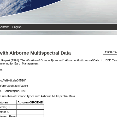
Kontakt
|
English
with Airborne Multispectral Data
, Rupert
(1991)
Classification of Biotope Types with Airborne Multispectral Data.
In: IEEE Cata
itoring for Earth Management.
en.
ps://elib.dlr.de/34590/
ferenzbeitrag (Paper)
O-Berichtsjahr=1991,
ssification of Biotope Types with Airborne Multispectral Data
utoren
Autoren-ORCID-iD
ebler, K.
mer, U.
inartz, Peter