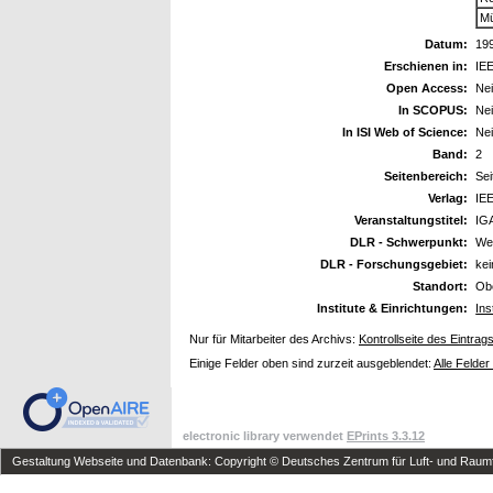
Mü
Datum:
19
Erschienen in:
IEE
Open Access:
Ne
In SCOPUS:
Ne
In ISI Web of Science:
Ne
Band:
2
Seitenbereich:
Sei
Verlag:
IE
Veranstaltungstitel:
IGA
DLR - Schwerpunkt:
We
DLR - Forschungsgebiet:
ke
Standort:
Ob
Institute & Einrichtungen:
Ins
Nur für Mitarbeiter des Archivs:
Kontrollseite des Eintrag
Einige Felder oben sind zurzeit ausgeblendet:
Alle Felder
electronic library verwendet
EPrints 3.3.12
Gestaltung Webseite und Datenbank: Copyright © Deutsches Zentrum für Luft- und Raumfa