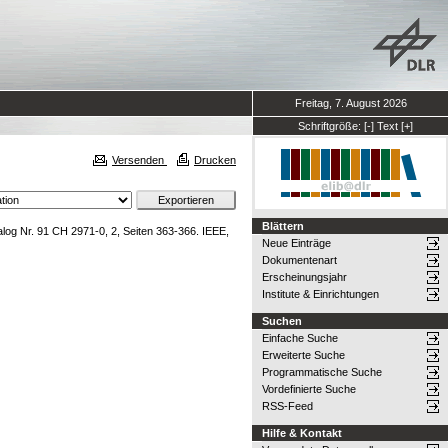
Freitag, 7. August 2026
Schriftgröße:
[-]
Text
[+]
Versenden
Drucken
Blättern
log Nr. 91 CH 2971-0, 2, Seiten 363-366. IEEE,
Neue Einträge
Dokumentenart
Erscheinungsjahr
Institute & Einrichtungen
Suchen
Einfache Suche
Erweiterte Suche
Programmatische Suche
Vordefinierte Suche
RSS-Feed
Hilfe & Kontakt