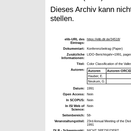
Dieses Archiv kann nicht
stellen.
elib-URL des
https://elib.dlr.de/34518/
Eintrags:
Dokumentart:
Konferenzbeitrag (Paper)
Zusätzliche
LIDO-Berichtsjahr=1991, page
Informationen:
Titel:
Color Classification of the Vall
Autoren:
Autoren
Autoren-ORCID
Hauber, E.
Neukum, G.
Datum:
1991
Open Access:
Nein
In SCOPUS:
Nein
In ISI Web of
Nein
Science:
Seitenbereich:
58-
Veranstaltungstitel:
23rd Annual Meeting of the Div
1991
DLR - Schwerpunkt:
NICHT SPEZIFIZIERT