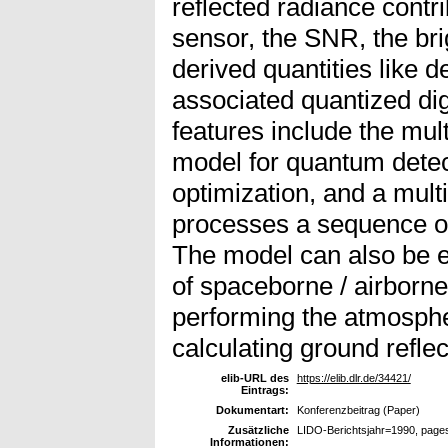
reflected radiance contri
sensor, the SNR, the br
derived quantities like d
associated quantized di
features include the mult
model for quantum detec
optimization, and a mul
processes a sequence of
The model can also be 
of spaceborne / airborne
performing the atmosphe
calculating ground refle
elib-URL des
https://elib.dlr.de/34421/
Eintrags:
Dokumentart:
Konferenzbeitrag (Paper)
Zusätzliche
LIDO-Berichtsjahr=1990, page
Informationen: