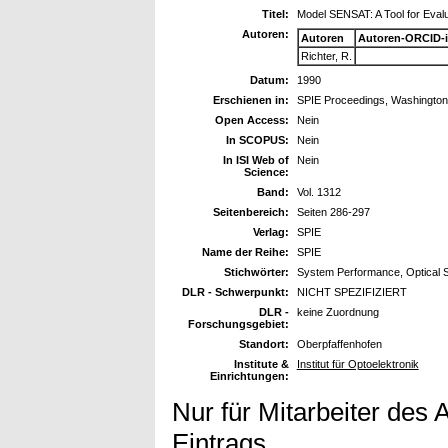
Titel:
Model SENSAT: A Tool for Eval
Autoren:
Autoren
Autoren-ORCID-
Richter, R.
Datum:
1990
Erschienen in:
SPIE Proceedings, Washington
Open Access:
Nein
In SCOPUS:
Nein
In ISI Web of
Nein
Science:
Band:
Vol. 1312
Seitenbereich:
Seiten 286-297
Verlag:
SPIE
Name der Reihe:
SPIE
Stichwörter:
System Performance, Optica
DLR - Schwerpunkt:
NICHT SPEZIFIZIERT
DLR -
keine Zuordnung
Forschungsgebiet:
Standort:
Oberpfaffenhofen
Institute &
Institut für Optoelektronik
Einrichtungen:
Nur für Mitarbeiter des 
Eintrags