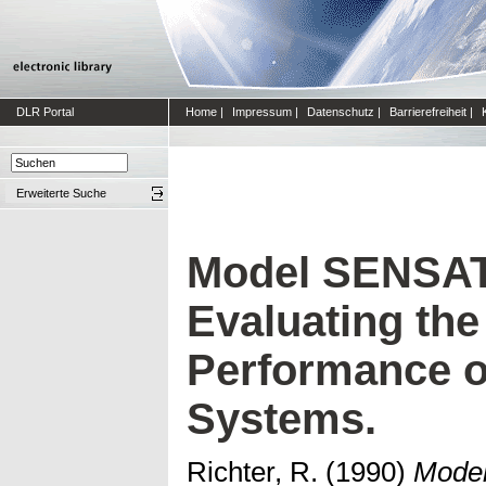
DLR Portal
Home
|
Impressum
|
Datenschutz
|
Barrierefreiheit
|
Erweiterte Suche
Model SENSAT:
Evaluating th
Performance o
Systems.
Richter, R.
(1990)
Model