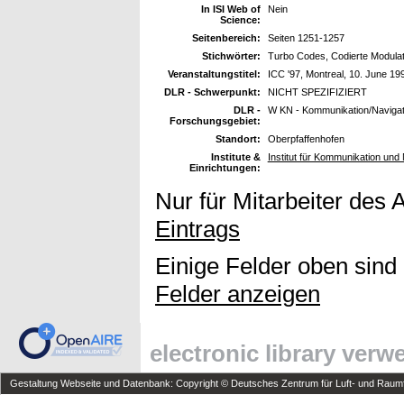
In ISI Web of
Nein
Science:
Seitenbereich:
Seiten 1251-1257
Stichwörter:
Turbo Codes, Codierte Modulati
Veranstaltungstitel:
ICC '97, Montreal, 10. June 19
DLR - Schwerpunkt:
NICHT SPEZIFIZIERT
DLR -
W KN - Kommunikation/Navigat
Forschungsgebiet:
Standort:
Oberpfaffenhofen
Institute &
Institut für Kommunikation und 
Einrichtungen:
Nur für Mitarbeiter des 
Eintrags
Einige Felder oben sind
Felder anzeigen
electronic library ver
Gestaltung Webseite und Datenbank: Copyright © Deutsches Zentrum für Luft- und Raumfa