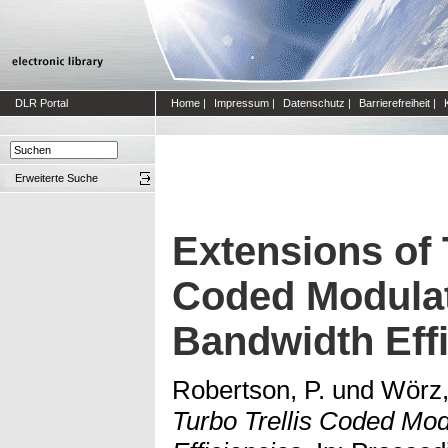
DLR Portal
Home
|
Impressum
|
Datenschutz
|
Barrierefreiheit
|
Erweiterte Suche
Extensions of 
Coded Modulat
Bandwidth Effi
Robertson, P.
und
Wörz,
Turbo Trellis Coded Mod