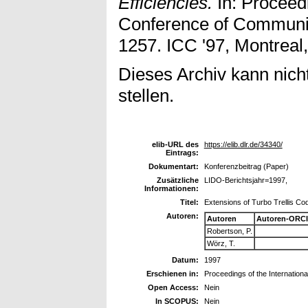
Efficiencies.
In: Proceedi
Conference of Communic
1257. ICC '97, Montreal
Dieses Archiv kann nicht
stellen.
elib-URL des
https://elib.dlr.de/34340/
Eintrags:
Dokumentart:
Konferenzbeitrag (Paper)
Zusätzliche
LIDO-Berichtsjahr=1997,
Informationen:
Titel:
Extensions of Turbo Trellis Co
Autoren:
Autoren
Autoren-ORCI
Robertson, P.
Wörz, T.
Datum:
1997
Erschienen in:
Proceedings of the Internation
Open Access:
Nein
In SCOPUS:
Nein