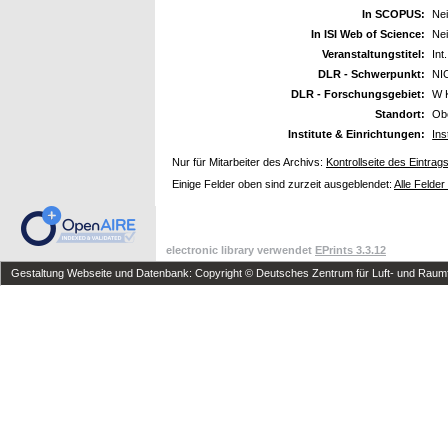
In SCOPUS:
Ne
In ISI Web of Science:
Ne
Veranstaltungstitel:
Int
DLR - Schwerpunkt:
NI
DLR - Forschungsgebiet:
W 
Standort:
Ob
Institute & Einrichtungen:
Ins
Nur für Mitarbeiter des Archivs:
Kontrollseite des Eintrag
Einige Felder oben sind zurzeit ausgeblendet:
Alle Felder
electronic library verwendet
EPrints 3.3.12
Gestaltung Webseite und Datenbank: Copyright © Deutsches Zentrum für Luft- und Raumfa