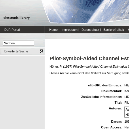
DLR Portal
Home
|
Impressum
|
Datenschutz
|
Barrierefreiheit
|
Erweiterte Suche
Pilot-Symbol-Aided Channel Est
Höher, P.
(1997)
Pilot-Symbol-Aided Channel Estimation 
Dieses Archiv kann nicht den Volltext zur Verfügung stell
elib-URL des Eintrags:
htt
Dokumentart:
Kon
Zusätzliche Informationen:
LID
Titel:
Pil
Autoren:
A
Hö
Datum:
19
Open Access:
Ne