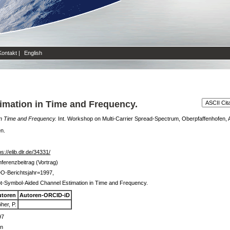
Kontakt
|
English
imation in Time and Frequency.
in Time and Frequency.
Int. Workshop on Multi-Carrier Spread-Spectrum, Oberpfaffenhofen, A
en.
ps://elib.dlr.de/34331/
ferenzbeitrag (Vortrag)
O-Berichtsjahr=1997,
ot-Symbol-Aided Channel Estimation in Time and Frequency.
utoren
Autoren-ORCID-iD
her, P.
97
in