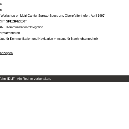
in
in
. Workshop on Multi-Carrier Spread-Spectrum, Oberpfaffenhofen, April 1997
CHT SPEZIFIZIERT
KN - Kommunikation/Navigation
erpfaffenhofen
titut für Kommunikation und Navigation > Institut für Nachrichtentechnik
s
 anzeigen
hrt (DLR). Alle Rechte vorbehalten.