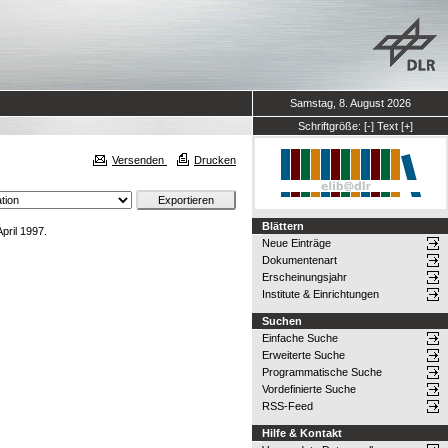
Samstag, 8. August 2026
Schriftgröße:
[-]
Text
[+]
Versenden
Drucken
Blättern
pril 1997.
Neue Einträge
Dokumentenart
Erscheinungsjahr
Institute & Einrichtungen
Suchen
Einfache Suche
Erweiterte Suche
Programmatische Suche
Vordefinierte Suche
RSS-Feed
Hilfe & Kontakt