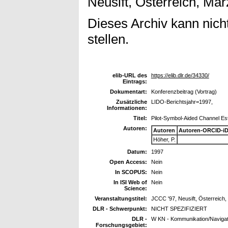
Neusift, Österreich, Mär
Dieses Archiv kann nicht
stellen.
elib-URL des
https://elib.dlr.de/34330/
Eintrags:
Dokumentart:
Konferenzbeitrag (Vortrag)
Zusätzliche
LIDO-Berichtsjahr=1997,
Informationen:
Titel:
Pilot-Symbol-Aided Channel Es
Autoren:
Autoren
Autoren-ORCID-i
Höher, P.
Datum:
1997
Open Access:
Nein
In SCOPUS:
Nein
In ISI Web of
Nein
Science:
Veranstaltungstitel:
JCCC '97, Neusift, Österreich
DLR - Schwerpunkt:
NICHT SPEZIFIZIERT
DLR -
W KN - Kommunikation/Navigat
Forschungsgebiet: