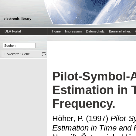
DLR Portal
Home
|
Impressum
|
Datenschutz
|
Barrierefreiheit
|
Erweiterte Suche
Pilot-Symbol-
Estimation in 
Frequency.
Höher, P.
(1997)
Pilot-
Estimation in Time and 