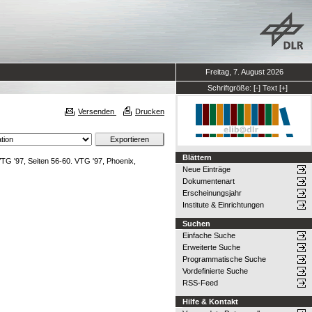
Freitag, 7. August 2026
Schriftgröße:
[-]
Text
[+]
Versenden
Drucken
Blättern
TG '97, Seiten 56-60. VTG '97, Phoenix,
Neue Einträge
Dokumentenart
Erscheinungsjahr
Institute & Einrichtungen
Suchen
Einfache Suche
Erweiterte Suche
Programmatische Suche
Vordefinierte Suche
RSS-Feed
Hilfe & Kontakt