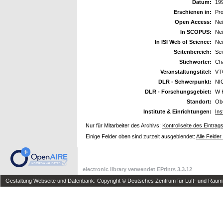
Datum:
19
Erschienen in:
Pro
Open Access:
Ne
In SCOPUS:
Ne
In ISI Web of Science:
Ne
Seitenbereich:
Sei
Stichwörter:
Cha
Veranstaltungstitel:
VTG
DLR - Schwerpunkt:
NI
DLR - Forschungsgebiet:
W 
Standort:
Ob
Institute & Einrichtungen:
Ins
Nur für Mitarbeiter des Archivs:
Kontrollseite des Eintrag
Einige Felder oben sind zurzeit ausgeblendet:
Alle Felder
electronic library verwendet
EPrints 3.3.12
Gestaltung Webseite und Datenbank: Copyright © Deutsches Zentrum für Luft- und Raumfa