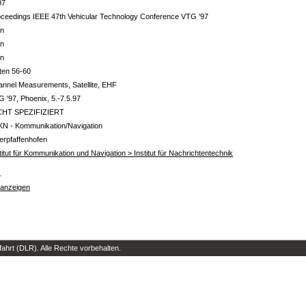
97
ceedings IEEE 47th Vehicular Technology Conference VTG '97
in
in
in
ten 56-60
nnel Measurements, Satellite, EHF
 '97, Phoenix, 5.-7.5.97
CHT SPEZIFIZIERT
KN - Kommunikation/Navigation
erpfaffenhofen
titut für Kommunikation und Navigation > Institut für Nachrichtentechnik
s
 anzeigen
hrt (DLR). Alle Rechte vorbehalten.