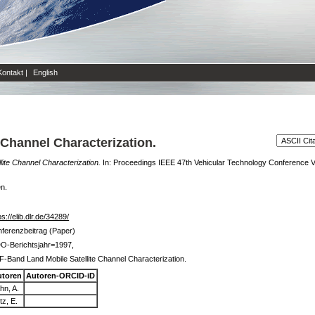
Kontakt
|
English
Channel Characterization.
ite Channel Characterization.
In: Proceedings IEEE 47th Vehicular Technology Conference V
en.
ps://elib.dlr.de/34289/
ferenzbeitrag (Paper)
O-Berichtsjahr=1997,
-Band Land Mobile Satellite Channel Characterization.
utoren
Autoren-ORCID-iD
hn, A.
tz, E.