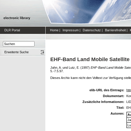
DLR Portal
Home
|
Impressum
|
Datenschutz
|
Barrierefreiheit
|
Erweiterte Suche
EHF-Band Land Mobile Satellite 
Jahn, A.
und
Lutz, E.
(1997)
EHF-Band Land Mobile Satell
5.-7.5.97.
Dieses Archiv kann nicht den Volltext zur Verfügung stell
elib-URL des Eintrags:
htt
Dokumentart:
Kon
Zusätzliche Informationen:
LID
Titel:
EHF
Autoren:
A
Ja
Lu