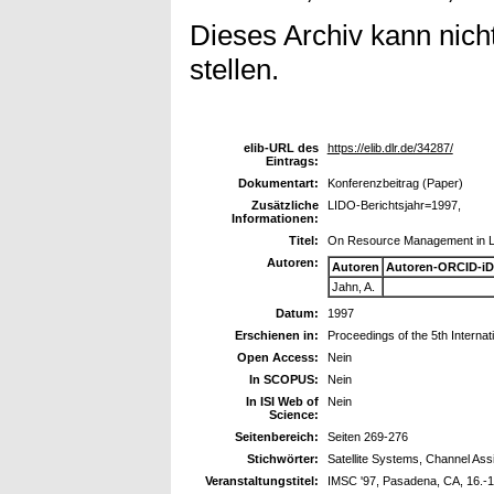
Dieses Archiv kann nicht
stellen.
elib-URL des
https://elib.dlr.de/34287/
Eintrags:
Dokumentart:
Konferenzbeitrag (Paper)
Zusätzliche
LIDO-Berichtsjahr=1997,
Informationen:
Titel:
On Resource Management in 
Autoren:
Autoren
Autoren-ORCID-iD
Jahn, A.
Datum:
1997
Erschienen in:
Proceedings of the 5th Internat
Open Access:
Nein
In SCOPUS:
Nein
In ISI Web of
Nein
Science:
Seitenbereich:
Seiten 269-276
Stichwörter:
Satellite Systems, Channel Ass
Veranstaltungstitel:
IMSC '97, Pasadena, CA, 16.-1