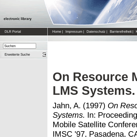
DLR Portal
Home
|
Impressum
|
Datenschutz
|
Barrierefreiheit
|
Erweiterte Suche
On Resource 
LMS Systems.
Jahn, A.
(1997)
On Reso
Systems.
In: Proceedings
Mobile Satellite Confer
IMSC '97, Pasadena, CA,