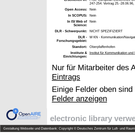
247-254. Vortrag 25.-28.06.96,
Open Access:
Nein
In SCOPUS:
Nein
In ISI Web of
Nein
Science:
DLR - Schwerpunkt:
NICHT SPEZIFIZIERT
DLR -
W KN - Kommunikation/Navigat
Forschungsgebiet:
Standort:
Oberpfaffenhofen
Institute &
Institut für Kommunikation und 
Einrichtungen:
Nur für Mitarbeiter des 
Eintrags
Einige Felder oben sind
Felder anzeigen
electronic library ver
Gestaltung Webseite und Datenbank: Copyright © Deutsches Zentrum für Luft- und Raumfa