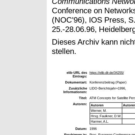
Communications Networ
Conference on Network
(NOC'96), IOS Press, S.
25.-28.06.96, Heidelberg
Dieses Archiv kann nicht
stellen.
elib-URL des
https://elib.dlr.de/34255/
Eintrags:
Dokumentart:
Konferenzbeitrag (Paper)
Zusätzliche
LIDO-Berichtsjahr=1996,
Informationen:
Titel:
ATM Concepts for Satellite P
Autoren:
Autoren
Autore
Werner, M.
Hrsg.:Faulkner, D.W.
Harmer, A.L.
Datum:
1996
Erschienen in:
Proc. European Conference on