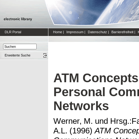
DLR Portal
Home
|
Impressum
|
Datenschutz
|
Barrierefreiheit
|
Erweiterte Suche
ATM Concepts f
Personal Com
Networks
Werner, M.
und
Hrsg.:F
A.L.
(1996)
ATM Concepts