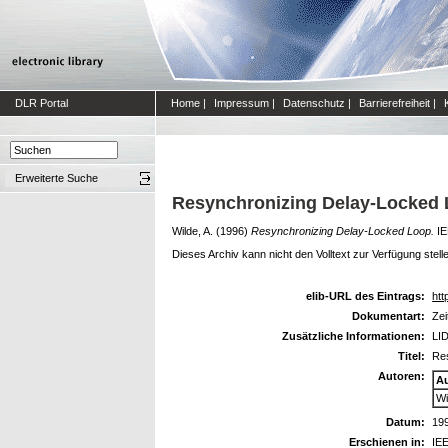
DLR Portal
Home
|
Impressum
|
Datenschutz
|
Barrierefreiheit
|
Erweiterte Suche
Resynchronizing Delay-Locked
Wilde, A.
(1996)
Resynchronizing Delay-Locked Loop.
IE
Dieses Archiv kann nicht den Volltext zur Verfügung stell
elib-URL des Eintrags:
htt
Dokumentart:
Zei
Zusätzliche Informationen:
LID
Titel:
Re
Autoren:
A
Wi
Datum:
19
Erschienen in:
IEE