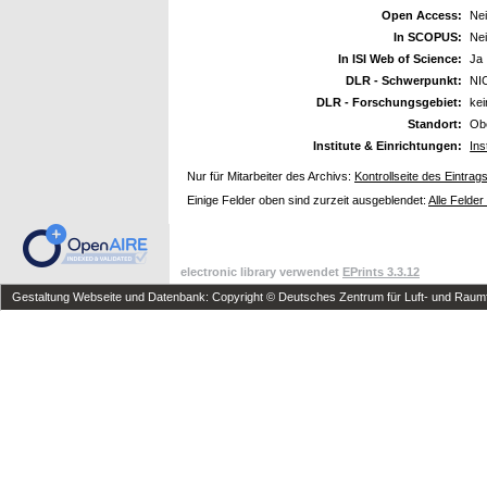
Open Access:
Ne
In SCOPUS:
Ne
In ISI Web of Science:
Ja
DLR - Schwerpunkt:
NI
DLR - Forschungsgebiet:
ke
Standort:
Ob
Institute & Einrichtungen:
Ins
Nur für Mitarbeiter des Archivs:
Kontrollseite des Eintrag
Einige Felder oben sind zurzeit ausgeblendet:
Alle Felder
electronic library verwendet
EPrints 3.3.12
Gestaltung Webseite und Datenbank: Copyright © Deutsches Zentrum für Luft- und Raumfa