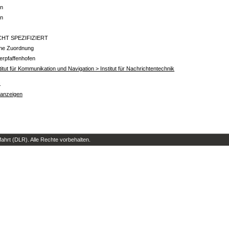
in
in
CHT SPEZIFIZIERT
ine Zuordnung
erpfaffenhofen
titut für Kommunikation und Navigation > Institut für Nachrichtentechnik
s
 anzeigen
hrt (DLR). Alle Rechte vorbehalten.