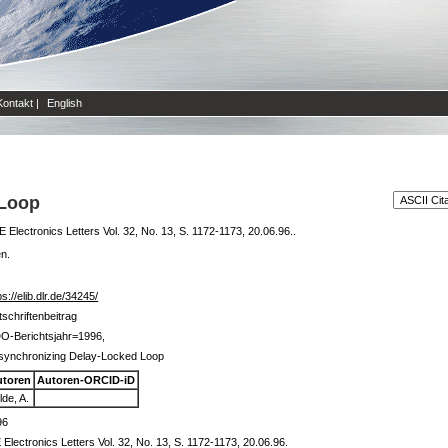
Kontakt
|
English
 Loop
E Electronics Letters Vol. 32, No. 13, S. 1172-1173, 20.06.96..
en.
ps://elib.dlr.de/34245/
tschriftenbeitrag
O-Berichtsjahr=1996,
synchronizing Delay-Locked Loop
utoren
Autoren-ORCID-iD
lde, A.
96
 Electronics Letters Vol. 32, No. 13, S. 1172-1173, 20.06.96.