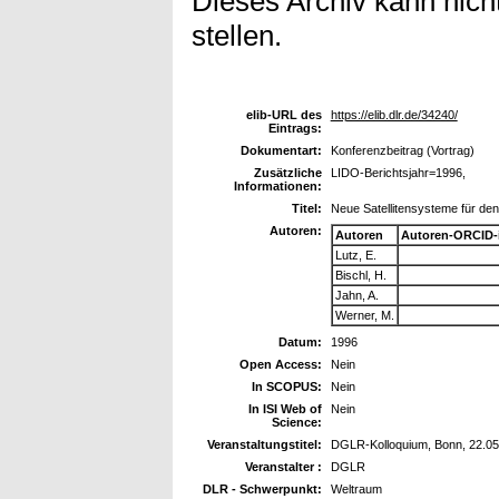
Dieses Archiv kann nicht
stellen.
elib-URL des
https://elib.dlr.de/34240/
Eintrags:
Dokumentart:
Konferenzbeitrag (Vortrag)
Zusätzliche
LIDO-Berichtsjahr=1996,
Informationen:
Titel:
Neue Satellitensysteme für den
Autoren:
Autoren
Autoren-ORCID-
Lutz, E.
Bischl, H.
Jahn, A.
Werner, M.
Datum:
1996
Open Access:
Nein
In SCOPUS:
Nein
In ISI Web of
Nein
Science:
Veranstaltungstitel:
DGLR-Kolloquium, Bonn, 22.05
Veranstalter :
DGLR
DLR - Schwerpunkt:
Weltraum