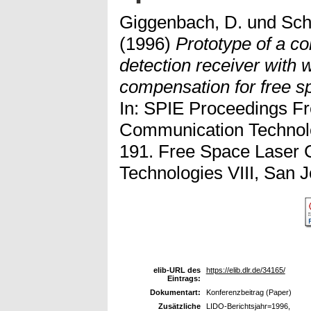
Giggenbach, D.
und
Sch
(1996)
Prototype of a co
detection receiver with 
compensation for free s
In: SPIE Proceedings F
Communication Technolog
191. Free Space Laser
Technologies VIII, San 
elib-URL des
https://elib.dlr.de/34165/
Eintrags:
Dokumentart:
Konferenzbeitrag (Paper)
Zusätzliche
LIDO-Berichtsjahr=1996,