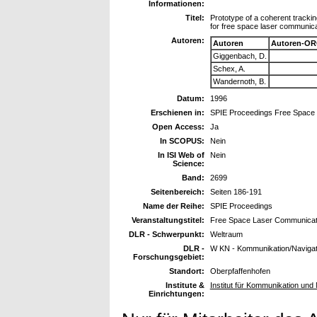
Informationen:
Titel:
Prototype of a coherent tracki
for free space laser communica
Autoren:
Autoren
Autoren-OR
Giggenbach, D.
Schex, A.
Wandernoth, B.
Datum:
1996
Erschienen in:
SPIE Proceedings Free Space 
Open Access:
Ja
In SCOPUS:
Nein
In ISI Web of
Nein
Science:
Band:
2699
Seitenbereich:
Seiten 186-191
Name der Reihe:
SPIE Proceedings
Veranstaltungstitel:
Free Space Laser Communicati
DLR - Schwerpunkt:
Weltraum
DLR -
W KN - Kommunikation/Navigat
Forschungsgebiet:
Standort:
Oberpfaffenhofen
Institute &
Institut für Kommunikation und 
Einrichtungen: