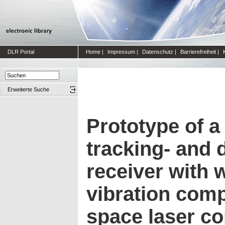
DLR Portal
Home
|
Impressum
|
Datenschutz
|
Barrierefreiheit
|
Erweiterte Suche
Prototype of a
tracking- and 
receiver with 
vibration comp
space laser c