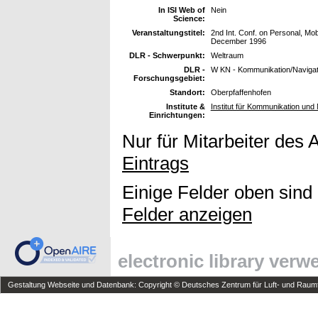
In ISI Web of
Nein
Science:
Veranstaltungstitel:
2nd Int. Conf. on Personal, M
December 1996
DLR - Schwerpunkt:
Weltraum
DLR -
W KN - Kommunikation/Navigat
Forschungsgebiet:
Standort:
Oberpfaffenhofen
Institute &
Institut für Kommunikation und 
Einrichtungen:
Nur für Mitarbeiter des 
Eintrags
Einige Felder oben sind
Felder anzeigen
electronic library ver
Gestaltung Webseite und Datenbank: Copyright © Deutsches Zentrum für Luft- und Raumfa