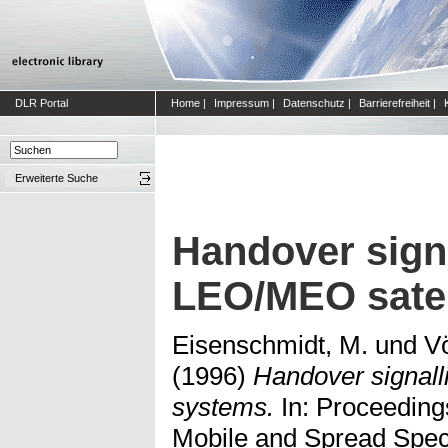
DLR Portal
Home
|
Impressum
|
Datenschutz
|
Barrierefreiheit
|
Erweiterte Suche
Handover signa
LEO/MEO satel
Eisenschmidt, M.
und
Vö
(1996)
Handover signall
systems.
In: Proceedings
Mobile and Spread Spe