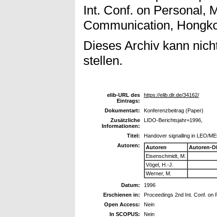
Int. Conf. on Personal,
Communication, Hongko
Dieses Archiv kann nicht
stellen.
elib-URL des
https://elib.dlr.de/34162/
Eintrags:
Dokumentart:
Konferenzbeitrag (Paper)
Zusätzliche
LIDO-Berichtsjahr=1996,
Informationen:
Titel:
Handover signalling in LEO/ME
Autoren:
Autoren
Autoren-O
Eisenschmidt, M.
Vögel, H.-J.
Werner, M.
Datum:
1996
Erschienen in:
Proceedings 2nd Int. Conf. on
Open Access:
Nein
In SCOPUS:
Nein