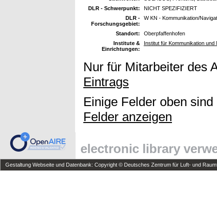
DLR - Schwerpunkt:
NICHT SPEZIFIZIERT
DLR -
W KN - Kommunikation/Navigat
Forschungsgebiet:
Standort:
Oberpfaffenhofen
Institute &
Institut für Kommunikation und 
Einrichtungen:
Nur für Mitarbeiter des 
Eintrags
Einige Felder oben sind
Felder anzeigen
electronic library ver
Gestaltung Webseite und Datenbank: Copyright © Deutsches Zentrum für Luft- und Raumfa