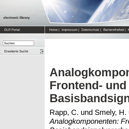
DLR Portal
Home
|
Impressum
|
Datenschutz
|
Barrierefreiheit
|
Erweiterte Suche
Analogkompon
Frontend- und
Basisbandsign
Rapp, C.
und
Smely, H.
Analogkomponenten: Fr