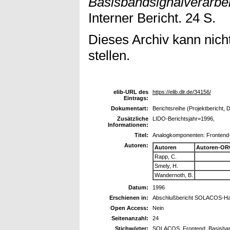
Basisbandsignalverarbei
Interner Bericht. 24 S.
Dieses Archiv kann nicht
stellen.
elib-URL des
https://elib.dlr.de/34156/
Eintrags:
Dokumentart:
Berichtsreihe (Projektbericht, 
Zusätzliche
LIDO-Berichtsjahr=1996,
Informationen:
Titel:
Analogkomponenten: Frontend-
Autoren:
Autoren
Autoren-OR
Rapp, C.
Smely, H.
Wandernoth, B.
Datum:
1996
Erschienen in:
Abschlußbericht SOLACOS-Har
Open Access:
Nein
Seitenanzahl:
24
Stichwörter:
SOLACOS, Frontend, Basisban