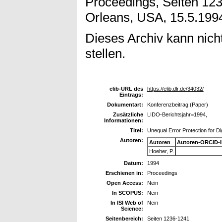
Proceedings, Seiten 12
Orleans, USA, 15.5.199
Dieses Archiv kann nicht
stellen.
elib-URL des
https://elib.dlr.de/34032/
Eintrags:
Dokumentart:
Konferenzbeitrag (Paper)
Zusätzliche
LIDO-Berichtsjahr=1994,
Informationen:
Titel:
Unequal Error Protection for 
Autoren:
Autoren
Autoren-ORCID-
Hoeher, P.
Datum:
1994
Erschienen in:
Proceedings
Open Access:
Nein
In SCOPUS:
Nein
In ISI Web of
Nein
Science:
Seitenbereich:
Seiten 1236-1241