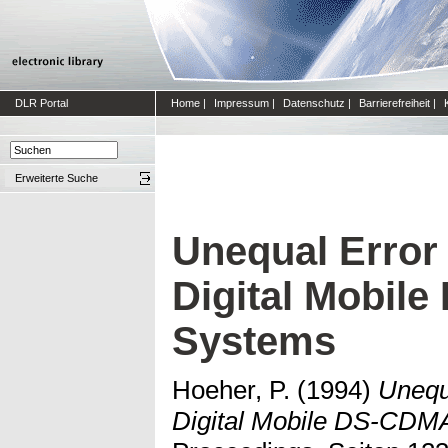
DLR Portal
Home
|
Impressum
|
Datenschutz
|
Barrierefreiheit
|
Erweiterte Suche
Unequal Error 
Digital Mobil
Systems
Hoeher, P.
(1994)
Unequa
Digital Mobile DS-CDM