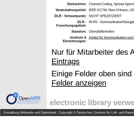
Stichwörter:
Channel Coding, Spread Spectr
Veranstaltungstitel:
IEEE ICC'94, New Orleans, US
DLR - Schwerpunkt:
NICHT SPEZIFIZIERT
DLR -
W KN - Kommunikation/Navigat
Forschungsgebiet:
Standort:
Oberpfaffenhofen
Institute &
Institut für Kommunikation und 
Einrichtungen:
Nur für Mitarbeiter des 
Eintrags
Einige Felder oben sind
Felder anzeigen
electronic library ver
Gestaltung Webseite und Datenbank: Copyright © Deutsches Zentrum für Luft- und Raumfa