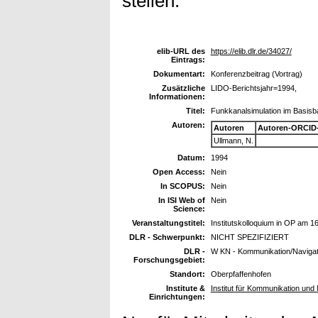
stellen.
elib-URL des
https://elib.dlr.de/34027/
Eintrags:
Dokumentart:
Konferenzbeitrag (Vortrag)
Zusätzliche
LIDO-Berichtsjahr=1994,
Informationen:
Titel:
Funkkanalsimulation im Basis
Autoren:
Autoren
Autoren-ORCID
Ullmann, N.
Datum:
1994
Open Access:
Nein
In SCOPUS:
Nein
In ISI Web of
Nein
Science:
Veranstaltungstitel:
Institutskolloquium in OP am 1
DLR - Schwerpunkt:
NICHT SPEZIFIZIERT
DLR -
W KN - Kommunikation/Navigat
Forschungsgebiet:
Standort:
Oberpfaffenhofen
Institute &
Institut für Kommunikation und 
Einrichtungen: