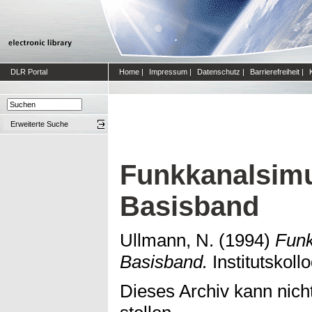
DLR Portal
Home
|
Impressum
|
Datenschutz
|
Barrierefreiheit
|
Erweiterte Suche
Funkkanalsimu
Basisband
Ullmann, N.
(1994)
Funk
Basisband.
Institutskol
Dieses Archiv kann nicht