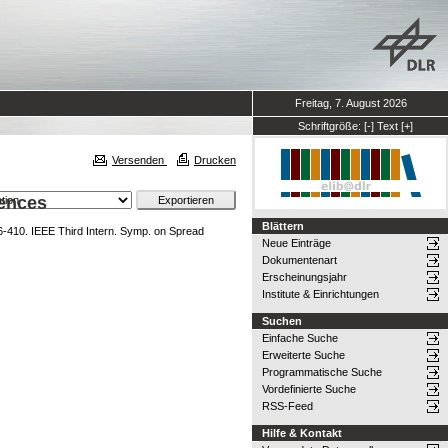
Freitag, 7. August 2026
Schriftgröße:
[-]
Text
[+]
Versenden
Drucken
uences
Blättern
06-410. IEEE Third Intern. Symp. on Spread
Neue Einträge
Dokumentenart
Erscheinungsjahr
Institute & Einrichtungen
Suchen
Einfache Suche
Erweiterte Suche
Programmatische Suche
Vordefinierte Suche
RSS-Feed
Hilfe & Kontakt