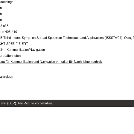
oceedings
in
in
in
 2 of 3
ten 406-410
E Third Intern. Symp. on Spread Spectrum Techniques and Applications (ISSSTA'94), Oulu, F
CHT SPEZIFIZIERT
KN - Kommunikation/Navigation
erpfaffenhofen
titut für Kommunikation und Navigation > Institut für Nachrichtentechnik
s
 anzeigen
hrt (DLR). Alle Rechte vorbehalten.