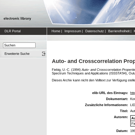
DLR Portal
Home
|
Impressum
|
Datenschutz
|
Barrierefreiheit
|
Erweiterte Suche
Auto- and Crosscorrelation Pro
Fiebig, U.-C.
(1994)
Auto- and Crosscorrelation Propert
Spectrum Techniques and Applications (ISSSTA'94), Oulu,
Dieses Archiv kann nicht den Volltext zur Verfügung stell
elib-URL des Eintrags:
htt
Dokumentart:
Kon
Zusätzliche Informationen:
LID
Titel:
Aut
Autoren:
A
Fi
Datum:
19