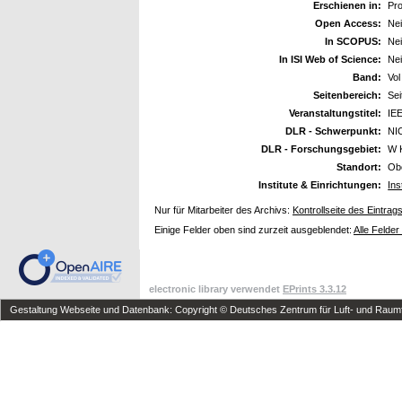
Erschienen in:
Pr
Open Access:
Ne
In SCOPUS:
Ne
In ISI Web of Science:
Ne
Band:
Vol
Seitenbereich:
Sei
Veranstaltungstitel:
IEE
DLR - Schwerpunkt:
NI
DLR - Forschungsgebiet:
W 
Standort:
Ob
Institute & Einrichtungen:
Ins
Nur für Mitarbeiter des Archivs:
Kontrollseite des Eintrag
Einige Felder oben sind zurzeit ausgeblendet:
Alle Felder
electronic library verwendet
EPrints 3.3.12
Gestaltung Webseite und Datenbank: Copyright © Deutsches Zentrum für Luft- und Raumfa