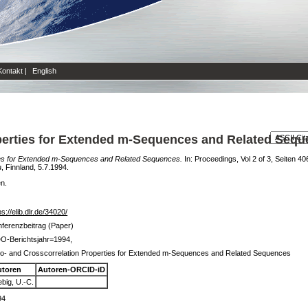
Kontakt
|
English
perties for Extended m-Sequences and Related Seq
ies for Extended m-Sequences and Related Sequences.
In: Proceedings, Vol 2 of 3, Seiten 4
 Finnland, 5.7.1994.
en.
ps://elib.dlr.de/34020/
ferenzbeitrag (Paper)
O-Berichtsjahr=1994,
o- and Crosscorrelation Properties for Extended m-Sequences and Related Sequences
utoren
Autoren-ORCID-iD
ebig, U.-C.
94