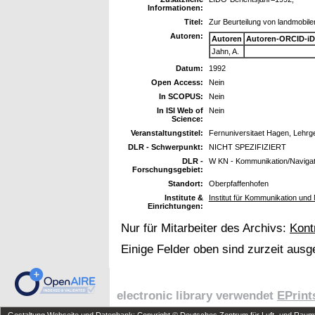
Informationen:
Titel:
Zur Beurteilung von landmobilen
Autoren:
Autoren
Autoren-ORCID-iD
Jahn, A.
Datum:
1992
Open Access:
Nein
In SCOPUS:
Nein
In ISI Web of
Nein
Science:
Veranstaltungstitel:
Fernuniversitaet Hagen, Lehrg
DLR - Schwerpunkt:
NICHT SPEZIFIZIERT
DLR -
W KN - Kommunikation/Navigat
Forschungsgebiet:
Standort:
Oberpfaffenhofen
Institute &
Institut für Kommunikation und 
Einrichtungen:
Nur für Mitarbeiter des Archivs:
Kont
Einige Felder oben sind zurzeit ausg
electronic library verwendet
EPrint