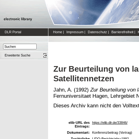
DLR Portal
Home
|
Impressum
|
Datenschutz
|
Barrierefreiheit
|
Erweiterte Suche
Zur Beurteilung von l
Satellitennetzen
Jahn, A.
(1992)
Zur Beurteilung von 
Fernuniversitaet Hagen, Lehrgebiet 
Dieses Archiv kann nicht den Volltext
elib-URL des
https://elib.dlr.de/33846/
Eintrags:
Dokumentart:
Konferenzbeitrag (Vortrag)
Zusätzliche
LIDO-Berichtsjahr=1992,