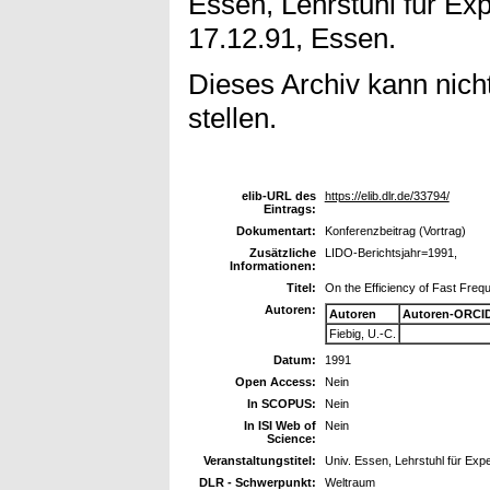
Essen, Lehrstuhl für Ex
17.12.91, Essen.
Dieses Archiv kann nicht
stellen.
elib-URL des
https://elib.dlr.de/33794/
Eintrags:
Dokumentart:
Konferenzbeitrag (Vortrag)
Zusätzliche
LIDO-Berichtsjahr=1991,
Informationen:
Titel:
On the Efficiency of Fast Fre
Autoren:
Autoren
Autoren-ORCID
Fiebig, U.-C.
Datum:
1991
Open Access:
Nein
In SCOPUS:
Nein
In ISI Web of
Nein
Science:
Veranstaltungstitel:
Univ. Essen, Lehrstuhl für Exp
DLR - Schwerpunkt:
Weltraum