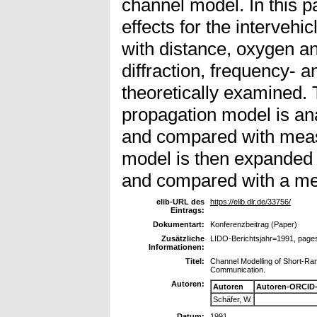
channel model. In this 
effects for the intervehic
with distance, oxygen an
diffraction, frequency- a
theoretically examined.
propagation model is ana
and compared with meas
model is then expanded 
and compared with a m
elib-URL des
https://elib.dlr.de/33756/
Eintrags:
Dokumentart:
Konferenzbeitrag (Paper)
Zusätzliche
LIDO-Berichtsjahr=1991, page
Informationen:
Titel:
Channel Modelling of Short-Ran
Communication.
Autoren:
Autoren
Autoren-ORCID-
Schäfer, W.
Datum:
1991