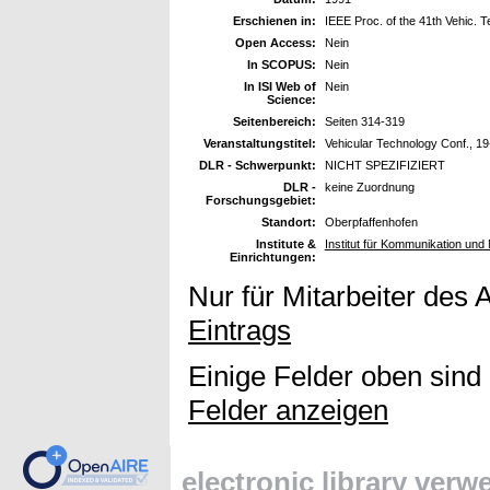
Erschienen in:
IEEE Proc. of the 41th Vehic. 
Open Access:
Nein
In SCOPUS:
Nein
In ISI Web of
Nein
Science:
Seitenbereich:
Seiten 314-319
Veranstaltungstitel:
Vehicular Technology Conf., 19
DLR - Schwerpunkt:
NICHT SPEZIFIZIERT
DLR -
keine Zuordnung
Forschungsgebiet:
Standort:
Oberpfaffenhofen
Institute &
Institut für Kommunikation und 
Einrichtungen:
Nur für Mitarbeiter des 
Eintrags
Einige Felder oben sind
Felder anzeigen
electronic library ver