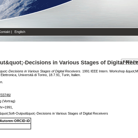
Kontakt
|
English
ut&quot;-Decisions in Various Stages of Digital Rec
quot;-Decisions in Various Stages of Digital Receivers.
1991 IEEE Intern. Workshop &quot;Mi
ettronica, Università di Torino, 18.7.91, Turin, Italien.
en.
e/33746/
g (Vortrag)
hr=1991,
&quot;Soft-Output&quot;-Decisions in Various Stages of Digital Receivers
Autoren-ORCID-iD