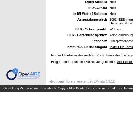
Open Access:
Nein
In SCOPUS:
Nein
In ISI Web of Science:
Nein
Veranstaltungstitel:
1991 IEEE Inter
Università di Tor
DLR - Schwerpunkt:
Weltraum
DLR - Forschungsgebiet:
keine Zuordnun
Standort:
Oberpfaffenhof
Institute & Einrichtungen:
Institut für Kom
Nur für Mitarbeiter des Archivs:
Kontrollseite des Eintrag
Einige Felder oben sind zurzeit ausgeblendet:
Alle Felder
electronic library verwendet
EPrints 3.3.12
Gestaltung Webseite und Datenbank: Copyright © Deutsches Zentrum für Luft- und Raumfa