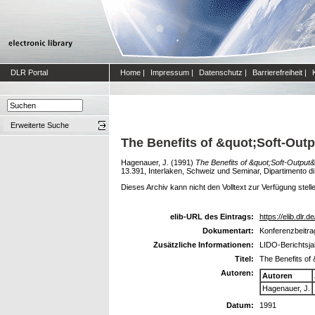
DLR Portal
Home
|
Impressum
|
Datenschutz
|
Barrierefreiheit
|
Erweiterte Suche
The Benefits of &quot;Soft-Outp
Hagenauer, J.
(1991)
The Benefits of &quot;Soft-Output&
13.391, Interlaken, Schweiz und Seminar, Dipartimento di El
Dieses Archiv kann nicht den Volltext zur Verfügung stell
elib-URL des Eintrags:
https://elib.dlr.d
Dokumentart:
Konferenzbeitra
Zusätzliche Informationen:
LIDO-Berichtsja
Titel:
The Benefits of 
Autoren:
Autoren
Hagenauer, J.
Datum:
1991