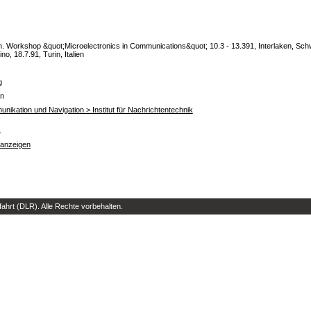
n. Workshop &quot;Microelectronics in Communications&quot; 10.3 - 13.391, Interlaken, Schwe
ino, 18.7.91, Turin, Italien
g
en
munikation und Navigation > Institut für Nachrichtentechnik
s
 anzeigen
hrt (DLR). Alle Rechte vorbehalten.