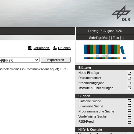
Freitag, 7. August 2026
Schriftgröße:
[-]
Text
[+]
Versenden
Drucken
eivers
Blättern
croelectronics in Communications&quot; 10.3 -
Neue Einträge
Dokumentenart
Erscheinungsjahr
Institute & Einrichtungen
Suchen
Einfache Suche
Erweiterte Suche
Programmatische Suche
Vordefinierte Suche
RSS-Feed
Hilfe & Kontakt