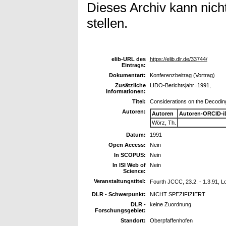
Dieses Archiv kann nicht
stellen.
elib-URL des
https://elib.dlr.de/33744/
Eintrags:
Dokumentart:
Konferenzbeitrag (Vortrag)
Zusätzliche
LIDO-Berichtsjahr=1991,
Informationen:
Titel:
Considerations on the Decoding
Autoren:
Autoren
Autoren-ORCID-i
Wörz, Th.
Datum:
1991
Open Access:
Nein
In SCOPUS:
Nein
In ISI Web of
Nein
Science:
Veranstaltungstitel:
Fourth JCCC, 23.2. - 1.3.91, Lof
DLR - Schwerpunkt:
NICHT SPEZIFIZIERT
DLR -
keine Zuordnung
Forschungsgebiet:
Standort:
Oberpfaffenhofen