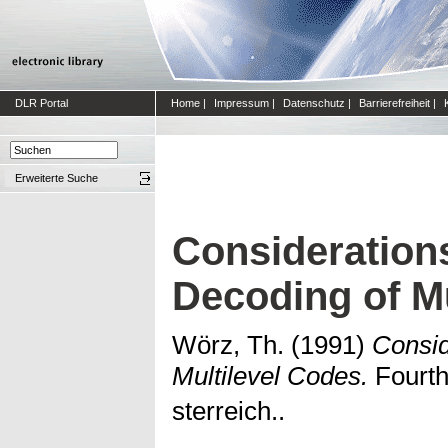
DLR Portal
Home
|
Impressum
|
Datenschutz
|
Barrierefreiheit
|
Erweiterte Suche
Consideration
Decoding of Mu
Wörz, Th.
(1991)
Consid
Multilevel Codes.
Fourth 
sterreich..