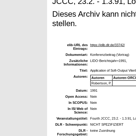
JCCC, 23.2. - 1.3.91, Lo
Dieses Archiv kann nicht
stellen.
elib-URL des
https://elib.dlr.de/33742/
Eintrags:
Dokumentart:
Konferenzbeitrag (Vortrag)
Zusätzliche
LIDO-Berichtsjahr=1991,
Informationen:
Titel:
Application of Soft-Output Vit
Autoren:
Autoren
Autoren-ORCI
Robertson, P.
Datum:
1991
Open Access:
Nein
In SCOPUS:
Nein
In ISI Web of
Nein
Science:
Veranstaltungstitel:
Fourth JCCC, 23.2. - 1.3.91, Lo
DLR - Schwerpunkt:
NICHT SPEZIFIZIERT
DLR -
keine Zuordnung
Forschungsgebiet: