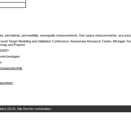
ter, permittivity, permeability, waveguide measurements, free space measurements, accurac
round Target Modeling and Validation Conference, Keweenaw Research Center, Michigan Tec
rtrag und Preprint
IZIERT
lertechnologien
en
hfrequenztechnik
s
 anzeigen
hrt (DLR). Alle Rechte vorbehalten.