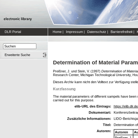
DLR Portal
Home
|
Impressum
|
Datenschutz
|
Barrierefreiheit
|
Erweiterte Suche
Determination of Material Para
Preißner, J.
und
Stein, V.
(1997)
Determination of Materi
Research Center, Michigan Technological University, Hou
Dieses Archiv kann nicht den Volltext zur Verfügung stell
Kurzfassung
The material parameters of different sampels have bee
carried out for this purpose.
elib-URL des Eintrags:
https://elib.dlr.d
Dokumentart:
Konferenzbeitra
Zusätzliche Informationen:
LIDO-Berichtsj
Titel:
Determination o
Autoren:
Autoren
Au
Preißner, J.