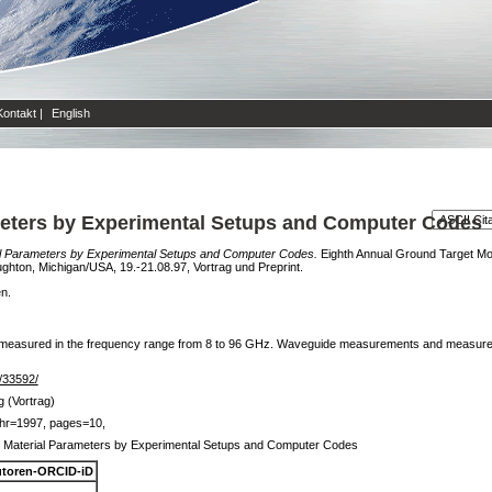
Kontakt
|
English
meters by Experimental Setups and Computer Codes
al Parameters by Experimental Setups and Computer Codes.
Eighth Annual Ground Target Mo
ghton, Michigan/USA, 19.-21.08.97, Vortrag und Preprint.
en.
n measured in the frequency range from 8 to 96 GHz. Waveguide measurements and measure
e/33592/
g (Vortrag)
ahr=1997, pages=10,
f Material Parameters by Experimental Setups and Computer Codes
toren-ORCID-iD