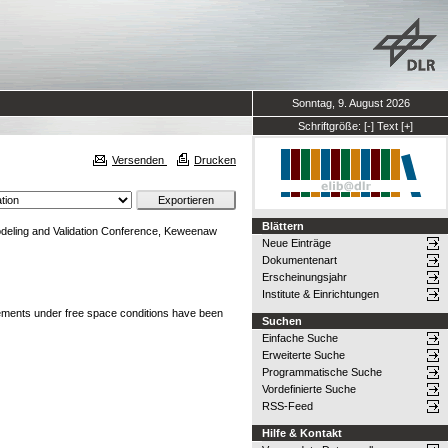
Sonntag, 9. August 2026
Schriftgröße:
[-]
Text
[+]
Versenden
Drucken
Blättern
deling and Validation Conference, Keweenaw
Neue Einträge
Dokumentenart
Erscheinungsjahr
Institute & Einrichtungen
ments under free space conditions have been
Suchen
Einfache Suche
Erweiterte Suche
Programmatische Suche
Vordefinierte Suche
RSS-Feed
Hilfe & Kontakt