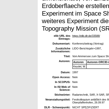
Erdoberflaeche erstelle
Experiment im Space Shu
weiteres Experiment dies
Topography Mission (SRT
elib-URL des
https://elib.dlr.de/33588/
Eintrags:
Dokumentart:
Konferenzbeitrag (Vortrag)
Zusätzliche
LIDO-Berichtsjahr=1997,
Informationen:
Titel:
Vom Ammersee zum Space Shutt
Autoren:
Autoren
Autoren-ORCID-
Keydel, W.
Datum:
1997
Open Access:
Nein
In SCOPUS:
Nein
In ISI Web of
Nein
Science:
Stichwörter:
Radartechnik, SAR, X-SAR, SRT
Veranstaltungstitel:
Festkolloquium anläßlich des
Oberpfaffenhofen, 26.09.97
DLR - Schwerpunkt:
NICHT SPEZIFIZIERT