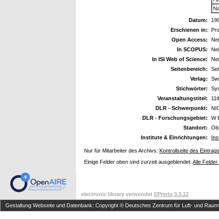
Na
Datum:
19
Erschienen in:
Pr
Open Access:
Ne
In SCOPUS:
Ne
In ISI Web of Science:
Ne
Seitenbereich:
Sei
Verlag:
Swi
Stichwörter:
Sy
Veranstaltungstitel:
11t
DLR - Schwerpunkt:
NI
DLR - Forschungsgebiet:
W 
Standort:
Ob
Institute & Einrichtungen:
Ins
Nur für Mitarbeiter des Archivs:
Kontrollseite des Eintrag
Einige Felder oben sind zurzeit ausgeblendet:
Alle Felder
electronic library verwendet
EPrints 3.3.12
Gestaltung Webseite und Datenbank: Copyright © Deutsches Zentrum für Luft- und Raumfa