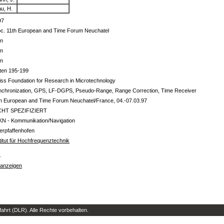
u, H.
97
oc. 11th European and Time Forum Neuchatel
in
in
in
ten 195-199
ss Foundation for Research in Microtechnology
nchronization, GPS, LF-DGPS, Pseudo-Range, Range Correction, Time Receiver
h European and Time Forum Neuchatel/France, 04.-07.03.97
CHT SPEZIFIZIERT
KN - Kommunikation/Navigation
erpfaffenhofen
titut für Hochfrequenztechnik
s
 anzeigen
hrt (DLR). Alle Rechte vorbehalten.