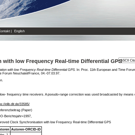
Kontakt
|
English
 with low Frequency Real-time Differential GPS
ion with low Frequency Real-time Differential GPS.
In: Proc. 11th European and Time Forum
me Forum Neuchatel/France, 04.-07.03.97.
en.
h low- frequency time receivers. A pseudo-range correction was used broadcasted by means of
ps://elib.dlr.de/33585/
ferenzbeitrag (Paper)
O-Berichtsjahr=1997,
roved Clock Synchronisation with low Frequency Real-time Differential GPS
utoren
Autoren-ORCID-iD
hn, J.