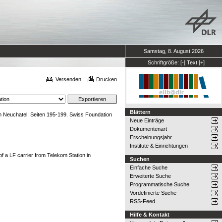
Samstag, 8. August 2026
Schriftgröße:
[-]
Text
[+]
Versenden
Drucken
Blättern
 Neuchatel, Seiten 195-199. Swiss Foundation
Neue Einträge
Dokumentenart
Erscheinungsjahr
Institute & Einrichtungen
 a LF carrier from Telekom Station in
Suchen
Einfache Suche
Erweiterte Suche
Programmatische Suche
Vordefinierte Suche
RSS-Feed
Hilfe & Kontakt