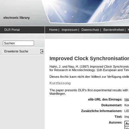
DLR Portal
Home
|
Impressum
|
Datenschutz
|
Barrierefreiheit
|
Erweiterte Suche
Improved Clock Synchronisation
Hahn, J.
und
Nau, H.
(1997)
Improved Clock Synchronisat
for Research in Microtechnology. 11th European and Ti
Dieses Archiv kann nicht den Volltext zur Verfügung stell
Kurzfassung
The paper presents DLR's first experimental results wit
Mainflingen.
elib-URL des Eintrags:
htt
Dokumentart:
Kon
Zusätzliche Informationen:
LID
Titel:
Imp
Autoren:
A
Ha