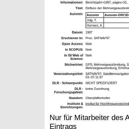
Informationen:
Berichtsjahr=1997, pages=10,
Titel:
Einfluss der Mehrwegeausbreit
Autoren:
Autoren
Autoren-ORCID
Jülg, T.
Hurrass, K.
Datum:
1997
Erschienen in:
Proc. SATNAV'97
Open Access:
Nein
In SCOPUS:
Nein
In ISI Web of
Nein
Science:
Stichwörter:
GPS, Mehrwegeausbreitung, Si
Mehrwegeausbreitung, Erhöhung
Veranstaltungstitel:
SATNAV'97, Satellitennavigat
03.-07.11.97
DLR - Schwerpunkt:
NICHT SPEZIFIZIERT
DLR -
keine Zuordnung
Forschungsgebiet:
Standort:
Oberpfaffenhofen
Institute &
Institut für Hochfrequenztechni
Einrichtungen:
Nur für Mitarbeiter des 
Eintrags