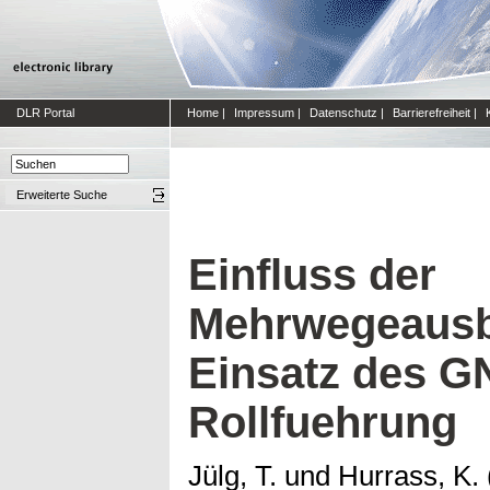
DLR Portal
Home
|
Impressum
|
Datenschutz
|
Barrierefreiheit
|
Erweiterte Suche
Einfluss der
Mehrwegeausb
Einsatz des G
Rollfuehrung
Jülg, T.
und
Hurrass, K.