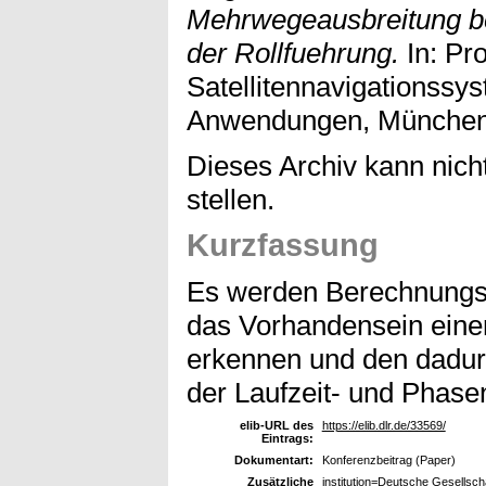
Mehrwegeausbreitung b
der Rollfuehrung.
In: Pr
Satellitennavigationssy
Anwendungen, München,
Dieses Archiv kann nicht
stellen.
Kurzfassung
Es werden Berechnungsv
das Vorhandensein eine
erkennen und den dadur
der Laufzeit- und Phase
elib-URL des
https://elib.dlr.de/33569/
Eintrags:
Dokumentart:
Konferenzbeitrag (Paper)
Zusätzliche
institution=Deutsche Gesellsch