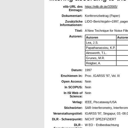
elib-URL des
https://elib.dlr.de/33565/
Eintrags:
Dokumentart:
Konferenzbeitrag (Paper)
Zusätzliche
LIDO-Berichtsjahr=1997, page
Informationen:
Titel:
A New Technique for Noise Fil
Autoren:
Autoren
Autore
Lea, J.S.
Papathanassiou, K.P.
Ainsworth, T.L.
Grunes, M.R.
Reigber, A.
Datum:
1997
Erschienen in:
Proc. IGARSS '97, Vol. III
Open Access:
Nein
In SCOPUS:
Nein
In ISI Web of
Nein
Science:
Verlag:
IEEE, Piscataway/USA
Stichwörter:
SAR-Interferometry, Interferome
Veranstaltungstitel:
IGARSS '97, Singapur, 03.-08.
DLR - Schwerpunkt:
NICHT SPEZIFIZIERT
DLR -
W EO - Erdbeobachtung