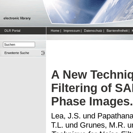
DLR Portal
Home
|
Impressum
|
Datenschutz
|
Barrierefreiheit
|
Erweiterte Suche
A New Techniq
Filtering of S
Phase Images.
Lea, J.S.
und
Papathana
T.L.
und
Grunes, M.R.
u