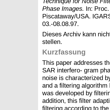
Technique for Noise Filt
Phase Images.
In: Proc.
Piscataway/USA. IGARSS
03.-08.08.97.
Dieses Archiv kann nicht
stellen.
Kurzfassung
This paper addresses the
SAR interfero- gram ph
noise is characterized b
and a filtering algorith
was developed by filterin
addition, this filter adap
filtering according to th