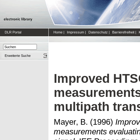
DLR Portal
Home
|
Impressum
|
Datenschutz
|
Barrierefreiheit
|
Erweiterte Suche
Improved HTSC
measurements 
multipath tran
Mayer, B.
(1996)
Improv
measurements evaluatin