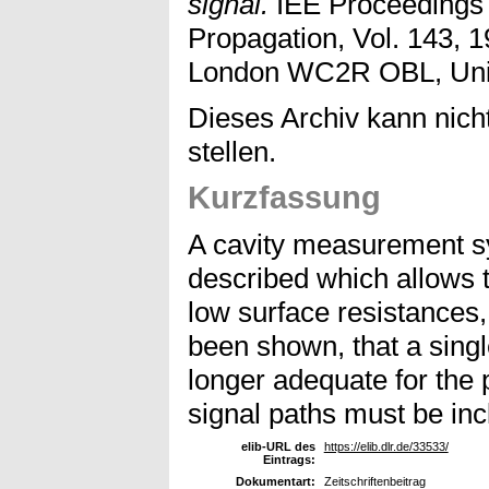
signal.
IEE Proceedings
Propagation, Vol. 143, 1
London WC2R OBL, Uni
Dieses Archiv kann nicht
stellen.
Kurzfassung
A cavity measurement 
described which allows 
low surface resistances, 
been shown, that a sing
longer adequate for the p
signal paths must be inc
elib-URL des
https://elib.dlr.de/33533/
Eintrags:
Dokumentart:
Zeitschriftenbeitrag