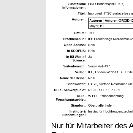
Zusätzliche
LIDO-Berichtsjahr=1997,
Informationen:
Titel:
Improved HTSC surface loss me
Autoren:
Autoren
Autoren-ORCID-i
Mayer, B.
Datum:
1996
Erschienen in:
IEE Proceedings Microwave Ant
Open Access:
Nein
In SCOPUS:
Nein
In ISI Web of
Ja
Science:
Seitenbereich:
Seiten 491-497
Verlag:
IEE, London WC2R OBL, Unite
Name der Reihe:
No.6
Stichwörter:
HTSC, Surface Resistance M
DLR - Schwerpunkt:
NICHT SPEZIFIZIERT
DLR -
W EO - Erdbeobachtung
Forschungsgebiet:
Standort:
Oberpfaffenhofen
Institute &
Institut für Hochfrequenztechni
Einrichtungen:
Nur für Mitarbeiter des 