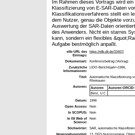
Im Rahmen dieses Vortrags wird ein 
Klassifizierung von E-SAR-Daten vor
Klassifikationsverfahrens stellt ein 
dem Nutzer, genau die Objekte vorzug
Auswertung der SAR-Daten orientiert
des Anwenders. Nicht ein starres Sy
kann, sondern ein flexibles &quot;Ra
Aufgabe bestmöglich anpaßt.
elib-URL des
https://elib.dlr.de/33407/
Eintrags:
Dokumentart:
Konferenzbeitrag (Vortrag)
Zusätzliche
LIDO-Berichtsjahr=1996,
Informationen:
Titel:
Automatische Klassifizierung 
Rheinauen
Autoren:
Autoren
Autoren-ORCID-
Benz, U.C.
Datum:
1996
Open Access:
Nein
In SCOPUS:
Nein
In ISI Web of
Nein
Science:
Stichwörter:
SAR, automatische Klassifizie
Veranstaltungstitel:
13. DFD-Nutzerseminar, Oberpf