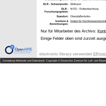
DLR - Schwerpunkt:
Weltraum
DLR -
W EO - Erdbeobachtung
Forschungsgebiet:
Standort:
Oberpfaffenhofen
Institute &
Institut für Hochfrequenztechni
Einrichtungen:
Nur für Mitarbeiter des Archivs:
Kont
Einige Felder oben sind zurzeit ausg
electronic library verwendet
EPrint
Gestaltung Webseite und Datenbank: Copyright © Deutsches Zentrum für Luft- und Raumfa