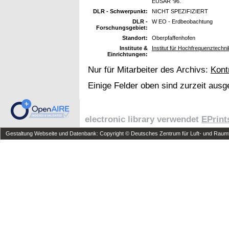
EUSAR '96.
DLR - Schwerpunkt:
NICHT SPEZIFIZIERT
DLR -
W EO - Erdbeobachtung
Forschungsgebiet:
Standort:
Oberpfaffenhofen
Institute &
Institut für Hochfrequenztechni
Einrichtungen:
Nur für Mitarbeiter des Archivs:
Kont
Einige Felder oben sind zurzeit ausg
electronic library verwendet
EPrint
Gestaltung Webseite und Datenbank: Copyright © Deutsches Zentrum für Luft- und Raumfa