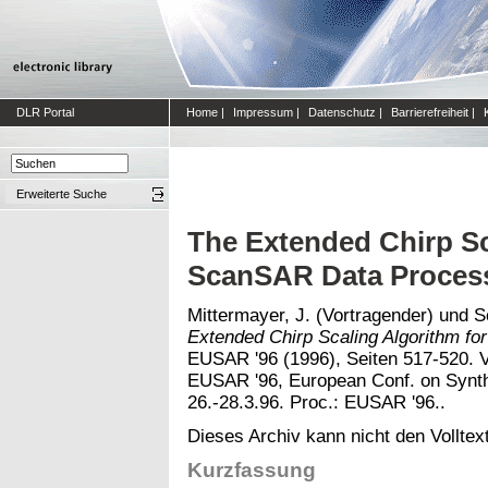
DLR Portal
Home
|
Impressum
|
Datenschutz
|
Barrierefreiheit
|
Erweiterte Suche
The Extended Chirp Sc
ScanSAR Data Process
Mittermayer, J. (Vortragender)
und
S
Extended Chirp Scaling Algorithm f
EUSAR '96 (1996), Seiten 517-520. 
EUSAR '96, European Conf. on Synthe
26.-28.3.96. Proc.: EUSAR '96..
Dieses Archiv kann nicht den Volltext
Kurzfassung