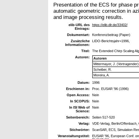
Presentation of the ECS for phase 
automatic geometric correction in az
and image processing results.
elib-URL des
https://elib.dlr.de/33402/
Eintrags:
Dokumentart:
Konferenzbeitrag (Paper)
Zusätzliche
LIDO-Berichtsjahr=1996,
Informationen:
Titel:
The Extended Chirp Scaling Al
Autoren:
Autoren
Mittermayer, J. (Vortragender)
Scheiber, R.
Moreira, A.
Datum:
1996
Erschienen in:
Proc. EUSAR '96 (1996)
Open Access:
Nein
In SCOPUS:
Nein
In ISI Web of
Nein
Science:
Seitenbereich:
Seiten 517-520
Verlag:
VDE-Verlag, Berlin/Offenbach
Stichwörter:
ScanSAR, ECS, Simulation Res
Veranstaltungstitel:
EUSAR '96, European Conf. on S