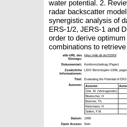
water potential. 2. Revie
radar backscatter model
synergistic analysis of
ERS-1/2, JERS-1 and D
order to derive optimum 
combinations to retrieve
elib-URL des
https://elib.dlr.de/33393/
Eintrags:
Dokumentart:
Konferenzbeitrag (Paper)
Zusätzliche
LIDO-Berichtsjahr=1996, page
Informationen:
Titel:
Evaluating the Potential of ERS
Autoren:
Autoren
Auto
Zink, M. (Vortragender)
Bloetscher, H.
Boerner, Th.
Kietzmann, H.
Seifert, F.M.
Datum:
1996
Open Access:
Nein