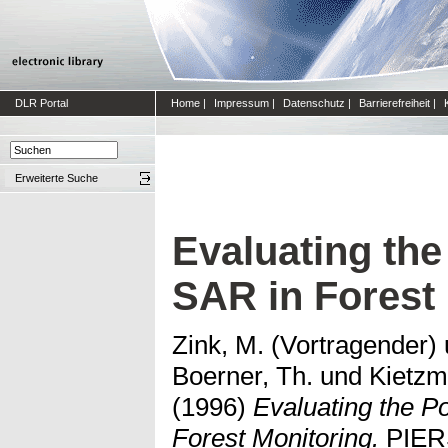
DLR Portal
Home
|
Impressum
|
Datenschutz
|
Barrierefreiheit
|
Erweiterte Suche
Evaluating the
SAR in Forest 
Zink, M. (Vortragender)
Boerner, Th.
und
Kietzm
(1996)
Evaluating the P
Forest Monitoring.
PIERS