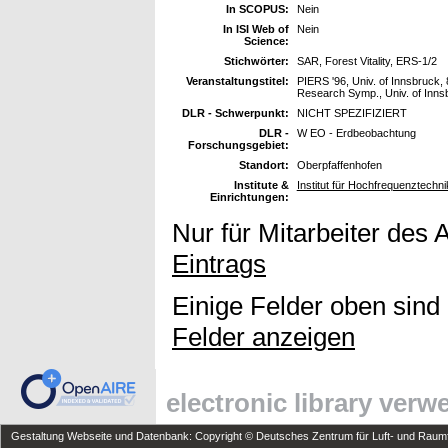
In SCOPUS:
Nein
In ISI Web of
Nein
Science:
Stichwörter:
SAR, Forest Vitality, ERS-1/2
Veranstaltungstitel:
PIERS '96, Univ. of Innsbruck,
Research Symp., Univ. of Innsbr
DLR - Schwerpunkt:
NICHT SPEZIFIZIERT
DLR -
W EO - Erdbeobachtung
Forschungsgebiet:
Standort:
Oberpfaffenhofen
Institute &
Institut für Hochfrequenztechni
Einrichtungen:
Nur für Mitarbeiter des 
Eintrags
Einige Felder oben sind
Felder anzeigen
electronic library ver
Gestaltung Webseite und Datenbank: Copyright © Deutsches Zentrum für Luft- und Raumfa