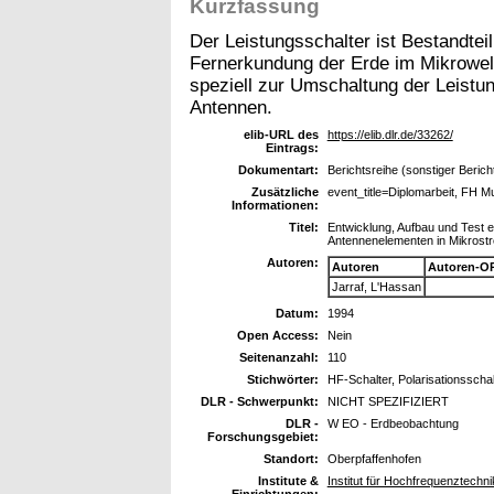
Kurzfassung
Der Leistungsschalter ist Bestandtei
Fernerkundung der Erde im Mikrowell
speziell zur Umschaltung der Leistun
Antennen.
elib-URL des
https://elib.dlr.de/33262/
Eintrags:
Dokumentart:
Berichtsreihe (sonstiger Berich
Zusätzliche
event_title=Diplomarbeit, FH M
Informationen:
Titel:
Entwicklung, Aufbau und Test e
Antennenelementen in Mikrostre
Autoren:
Autoren
Autoren-O
Jarraf, L'Hassan
Datum:
1994
Open Access:
Nein
Seitenanzahl:
110
Stichwörter:
HF-Schalter, Polarisationsscha
DLR - Schwerpunkt:
NICHT SPEZIFIZIERT
DLR -
W EO - Erdbeobachtung
Forschungsgebiet:
Standort:
Oberpfaffenhofen
Institute &
Institut für Hochfrequenztechni
Einrichtungen: