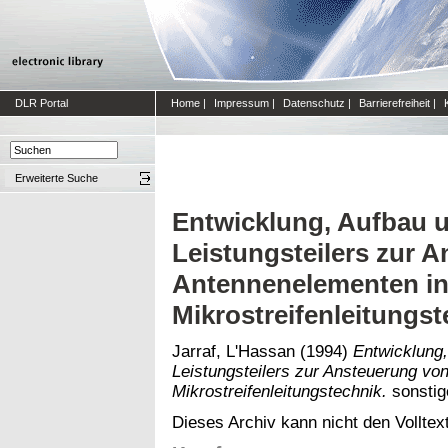
DLR Portal
Home
|
Impressum
|
Datenschutz
|
Barrierefreiheit
|
Erweiterte Suche
Entwicklung, Aufbau u
Leistungsteilers zur 
Antennenelementen i
Mikrostreifenleitungst
Jarraf, L'Hassan
(1994)
Entwicklung,
Leistungsteilers zur Ansteuerung vo
Mikrostreifenleitungstechnik.
sonstige
Dieses Archiv kann nicht den Volltext