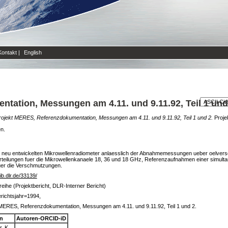
Kontakt
|
English
tation, Messungen am 4.11. und 9.11.92, Teil 1 und
rojekt MERES, Referenzdokumentation, Messungen am 4.11. und 9.11.92, Teil 1 und 2.
Projek
en.
m neu entwickelten Mikrowellenradiometer anlaesslich der Abnahmemessungen ueber oelver
erteilungen fuer die Mikrowellenkanaele 18, 36 und 18 GHz, Referenzaufnahmen einer simult
uer die Verschmutzungen.
lib.dlr.de/33139/
reihe (Projektbericht, DLR-Interner Bericht)
richtsjahr=1994,
MERES, Referenzdokumentation, Messungen am 4.11. und 9.11.92, Teil 1 und 2.
n
Autoren-ORCID-iD
, K.