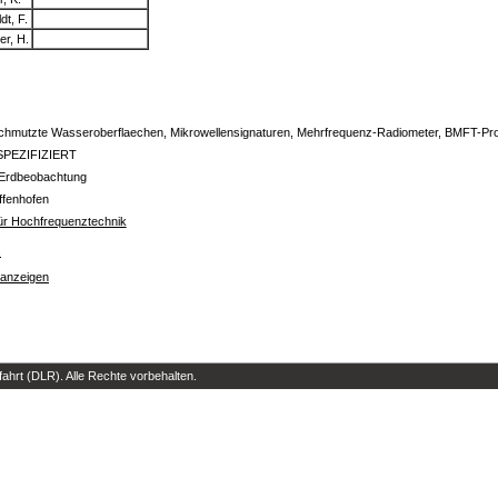
dt, F.
er, H.
chmutzte Wasseroberflaechen, Mikrowellensignaturen, Mehrfrequenz-Radiometer, BMFT-
SPEZIFIZIERT
Erdbeobachtung
ffenhofen
 für Hochfrequenztechnik
s
 anzeigen
hrt (DLR). Alle Rechte vorbehalten.