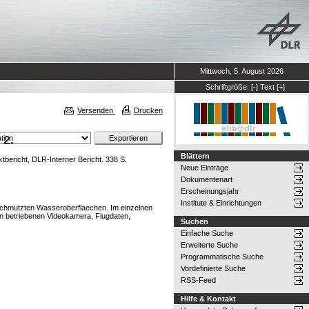
Mittwoch, 5. August 2026
Schriftgröße:
[-]
Text
[+]
Versenden
Drucken
 2.
Blättern
tbericht, DLR-Interner Bericht. 338 S.
Neue Einträge
Dokumentenart
Erscheinungsjahr
Institute & Einrichtungen
schmutzten Wasseroberflaechen. Im einzelnen
an betriebenen Videokamera, Flugdaten,
Suchen
Einfache Suche
Erweiterte Suche
Programmatische Suche
Vordefinierte Suche
RSS-Feed
Hilfe & Kontakt