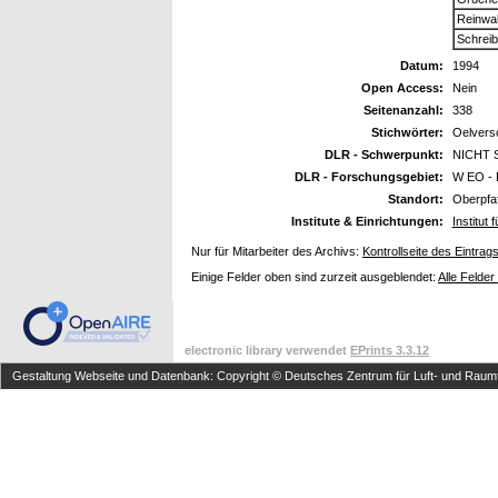
Reinwal
Schreib
Datum:
1994
Open Access:
Nein
Seitenanzahl:
338
Stichwörter:
Oelvers
DLR - Schwerpunkt:
NICHT 
DLR - Forschungsgebiet:
W EO - 
Standort:
Oberpfa
Institute & Einrichtungen:
Institut
Nur für Mitarbeiter des Archivs:
Kontrollseite des Eintrag
Einige Felder oben sind zurzeit ausgeblendet:
Alle Felder
electronic library verwendet
EPrints 3.3.12
Gestaltung Webseite und Datenbank: Copyright © Deutsches Zentrum für Luft- und Raumfa