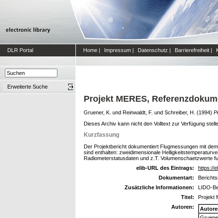
DLR Portal
Home
|
Impressum
|
Datenschutz
|
Barrierefreiheit
|
Erweiterte Suche
Projekt MERES, Referenzdokumen
Gruener, K.
und
Reinwaldt, F.
und
Schreiber, H.
(1994)
P
Dieses Archiv kann nicht den Volltext zur Verfügung stell
Kurzfassung
Der Projektbericht dokumentiert Flugmessungen mit de
sind enthalten: zweidimensionale Helligkeitstemperaturv
Radiometerstatusdaten und z.T. Volumenschaetzwerte f
elib-URL des Eintrags:
https://e
Dokumentart:
Berichts
Zusätzliche Informationen:
LIDO-Be
Titel:
Projekt 
Autoren:
Autore
Gruener