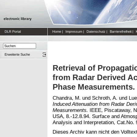
DLR Portal
Home
|
Impressum
|
Datenschutz
|
Barrierefreiheit
|
Erweiterte Suche
Retrieval of Propagat
from Radar Derived Ac
Phase Measurements.
Chandra, M.
und
Schroth, A.
und
Lue
Induced Attenuation from Radar Deri
Measurements.
IEEE, Piscataway, N
USA, 8.-12.8.94. Surface and Atmos
Analysis and Interpretation, Cat.No.
Dieses Archiv kann nicht den Volltext