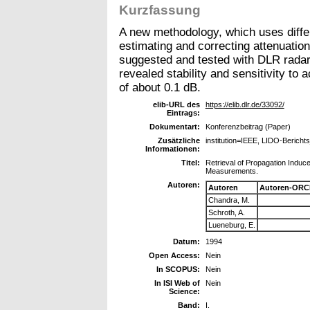
Kurzfassung
A new methodology, which uses diffe
estimating and correcting attenuatio
suggested and tested with DLR radar 
revealed stability and sensitivity to a
of about 0.1 dB.
elib-URL des
https://elib.dlr.de/33092/
Eintrags:
Dokumentart:
Konferenzbeitrag (Paper)
Zusätzliche
institution=IEEE, LIDO-Bericht
Informationen:
Titel:
Retrieval of Propagation Induc
Measurements.
Autoren:
Autoren
Autoren-ORC
Chandra, M.
Schroth, A.
Lueneburg, E.
Datum:
1994
Open Access:
Nein
In SCOPUS:
Nein
In ISI Web of
Nein
Science:
Band:
I.