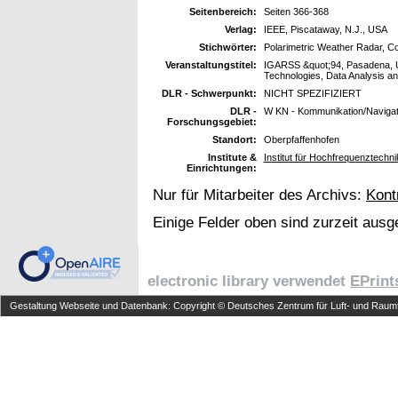
Seitenbereich:
Seiten 366-368
Verlag:
IEEE, Piscataway, N.J., USA
Stichwörter:
Polarimetric Weather Radar, Cor
Veranstaltungstitel:
IGARSS &quot;94, Pasadena, U
Technologies, Data Analysis an
DLR - Schwerpunkt:
NICHT SPEZIFIZIERT
DLR -
W KN - Kommunikation/Navigat
Forschungsgebiet:
Standort:
Oberpfaffenhofen
Institute &
Institut für Hochfrequenztechni
Einrichtungen:
Nur für Mitarbeiter des Archivs:
Kont
Einige Felder oben sind zurzeit ausg
electronic library verwendet
EPrint
Gestaltung Webseite und Datenbank: Copyright © Deutsches Zentrum für Luft- und Raumfa