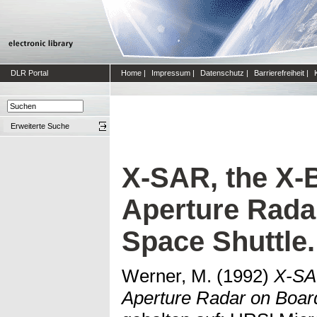
DLR Portal
Home
|
Impressum
|
Datenschutz
|
Barrierefreiheit
|
Erweiterte Suche
X-SAR, the X-
Aperture Rada
Space Shuttle.
Werner, M.
(1992)
X-SA
Aperture Radar on Board