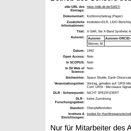
elib-URL des
https://elib.dlr.de/32827/
Eintrags:
Dokumentart:
Konferenzbeitrag (Paper)
Zusätzliche
institution=DLR, LIDO-Berichts
Informationen:
Titel:
X-SAR, the X-Band Synthetic A
Autoren:
Autoren
Autoren-ORCID-
Werner, M.
Datum:
1992
Open Access:
Nein
In SCOPUS:
Nein
In ISI Web of
Nein
Science:
Stichwörter:
Space Shuttle, Earth Observati
Veranstaltungstitel:
Vortrag, gehalten auf: URSI Mic
Conf. URSI - Microwave Signat
DLR - Schwerpunkt:
NICHT SPEZIFIZIERT
DLR -
keine Zuordnung
Forschungsgebiet:
Standort:
Oberpfaffenhofen
Institute &
Institut für Hochfrequenztechni
Einrichtungen:
Nur für Mitarbeiter des 