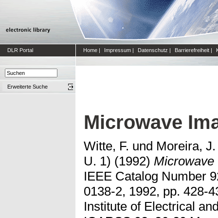
DLR Portal
Home
|
Impressum
|
Datenschutz
|
Barrierefreiheit
|
Erweiterte Suche
Microwave Imag
Witte, F.
und
Moreira, J.
U. 1)
(1992)
Microwave I
IEEE Catalog Number 9
0138-2, 1992, pp. 428-4
Institute of Electrical a