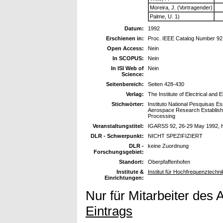
Moreira, J. (Vortragender)
Palme, U. 1)
Datum:
1992
Erschienen in:
Proc. IEEE Catalog Number 92
Open Access:
Nein
In SCOPUS:
Nein
In ISI Web of
Nein
Science:
Seitenbereich:
Seiten 428-430
Verlag:
The Institute of Electrical and 
Stichwörter:
Instituto National Pesquisas E
Aerospace Research Establish
Processing
Veranstaltungstitel:
IGARSS 92, 26-29 May 1992, 
DLR - Schwerpunkt:
NICHT SPEZIFIZIERT
DLR -
keine Zuordnung
Forschungsgebiet:
Standort:
Oberpfaffenhofen
Institute &
Institut für Hochfrequenztechni
Einrichtungen:
Nur für Mitarbeiter des 
Eintrags