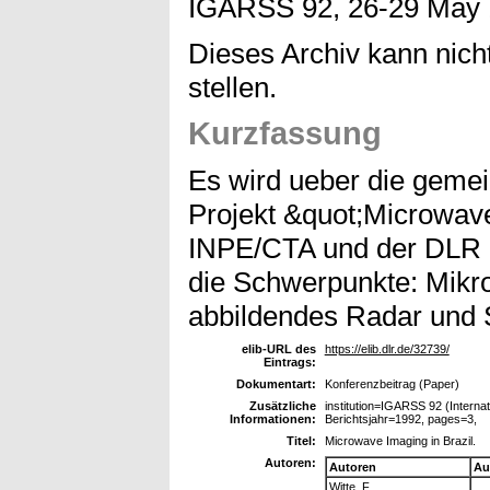
IGARSS 92, 26-29 May 
Dieses Archiv kann nicht
stellen.
Kurzfassung
Es wird ueber die gemei
Projekt &quot;Microwav
INPE/CTA und der DLR b
die Schwerpunkte: Mikr
abbildendes Radar und 
elib-URL des
https://elib.dlr.de/32739/
Eintrags:
Dokumentart:
Konferenzbeitrag (Paper)
Zusätzliche
institution=IGARSS 92 (Intern
Informationen:
Berichtsjahr=1992, pages=3,
Titel:
Microwave Imaging in Brazil.
Autoren:
Autoren
Au
Witte, F.