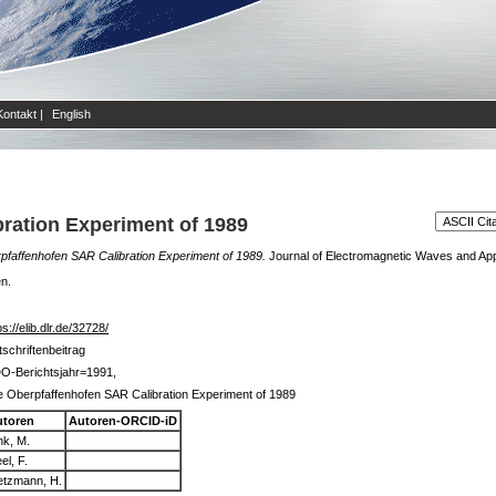
Kontakt
|
English
ration Experiment of 1989
faffenhofen SAR Calibration Experiment of 1989.
Journal of Electromagnetic Waves and Appli
en.
ps://elib.dlr.de/32728/
tschriftenbeitrag
O-Berichtsjahr=1991,
 Oberpfaffenhofen SAR Calibration Experiment of 1989
utoren
Autoren-ORCID-iD
nk, M.
el, F.
etzmann, H.