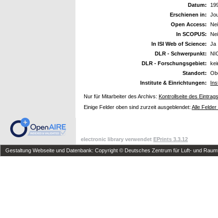
Datum:
19
Erschienen in:
Jou
Open Access:
Ne
In SCOPUS:
Ne
In ISI Web of Science:
Ja
DLR - Schwerpunkt:
NI
DLR - Forschungsgebiet:
ke
Standort:
Ob
Institute & Einrichtungen:
Ins
Nur für Mitarbeiter des Archivs:
Kontrollseite des Eintrag
Einige Felder oben sind zurzeit ausgeblendet:
Alle Felder
electronic library verwendet
EPrints 3.3.12
Gestaltung Webseite und Datenbank: Copyright © Deutsches Zentrum für Luft- und Raumfa