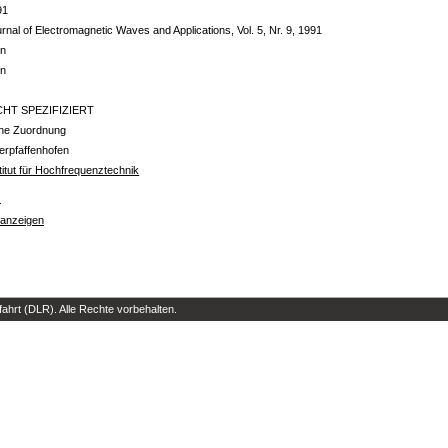
91
rnal of Electromagnetic Waves and Applications, Vol. 5, Nr. 9, 1991
in
in
CHT SPEZIFIZIERT
ine Zuordnung
erpfaffenhofen
titut für Hochfrequenztechnik
s
 anzeigen
hrt (DLR). Alle Rechte vorbehalten.