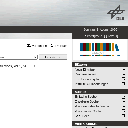
Sonntag, 9. August 2026
Schriftgröße:
[-]
Text
[+]
Versenden
Drucken
Blättern
cations, Vol. 5, Nr. 9, 1991.
Neue Einträge
Dokumentenart
Erscheinungsjahr
Institute & Einrichtungen
Suchen
Einfache Suche
Erweiterte Suche
Programmatische Suche
Vordefinierte Suche
RSS-Feed
Hilfe & Kontakt