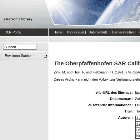
DLR Portal
Home
|
Impressum
|
Datenschutz
|
Barrierefreiheit
|
Erweiterte Suche
The Oberpfaffenhofen SAR Calib
Zink, M.
und
Heel, F.
und
Kietzmann, H.
(1991)
The Oberp
Dieses Archiv kann nicht den Volltext zur Verfügung stell
elib-URL des Eintrags:
htt
Dokumentart:
Zei
Zusätzliche Informationen:
LID
Titel:
The
Autoren:
A
Zi
He
Ki