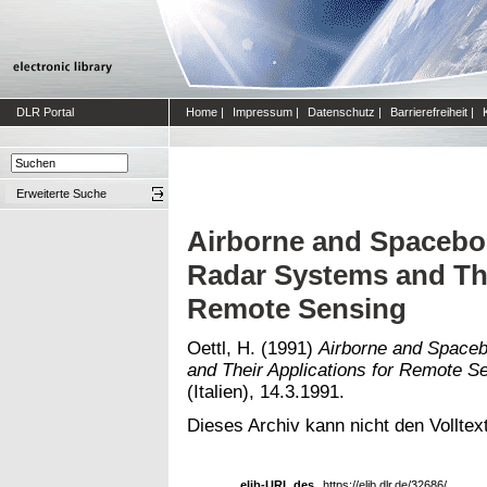
DLR Portal
Home
|
Impressum
|
Datenschutz
|
Barrierefreiheit
|
Erweiterte Suche
Airborne and Spacebor
Radar Systems and The
Remote Sensing
Oettl, H.
(1991)
Airborne and Spaceb
and Their Applications for Remote S
(Italien), 14.3.1991.
Dieses Archiv kann nicht den Volltext
elib-URL des
https://elib.dlr.de/32686/