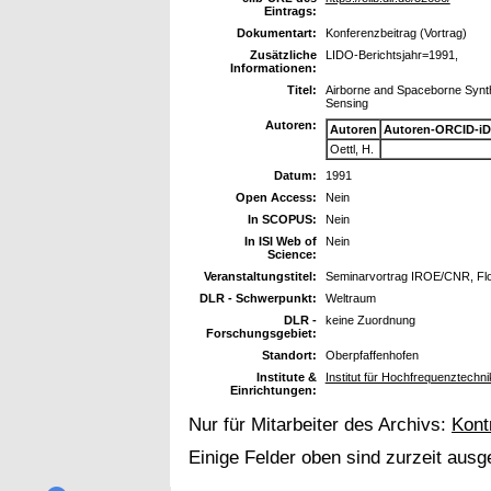
Eintrags:
Dokumentart:
Konferenzbeitrag (Vortrag)
Zusätzliche
LIDO-Berichtsjahr=1991,
Informationen:
Titel:
Airborne and Spaceborne Synth
Sensing
Autoren:
Autoren
Autoren-ORCID-iD
Oettl, H.
Datum:
1991
Open Access:
Nein
In SCOPUS:
Nein
In ISI Web of
Nein
Science:
Veranstaltungstitel:
Seminarvortrag IROE/CNR, Flor
DLR - Schwerpunkt:
Weltraum
DLR -
keine Zuordnung
Forschungsgebiet:
Standort:
Oberpfaffenhofen
Institute &
Institut für Hochfrequenztechni
Einrichtungen:
Nur für Mitarbeiter des Archivs:
Kont
Einige Felder oben sind zurzeit ausg