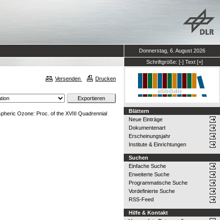
Donnerstag, 6. August 2026
Schriftgröße:
[-]
Text
[+]
Versenden
Drucken
Blättern
pheric Ozone: Proc. of the XVIII Quadrennial
Neue Einträge
Dokumentenart
Erscheinungsjahr
Institute & Einrichtungen
Suchen
Einfache Suche
Erweiterte Suche
Programmatische Suche
Vordefinierte Suche
RSS-Feed
Hilfe & Kontakt