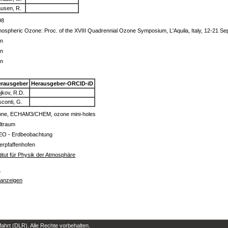
usen, R.
98
ospheric Ozone: Proc. of the XVIII Quadrennial Ozone Symposium, L'Aquila, Italy, 12-21 S
in
in
in
erausgeber
Herausgeber-ORCID-iD
jkov, R.D.
sconti, G.
one, ECHAM3/CHEM, ozone mini-holes
ltraum
EO - Erdbeobachtung
erpfaffenhofen
titut für Physik der Atmosphäre
s
 anzeigen
hrt (DLR). Alle Rechte vorbehalten.