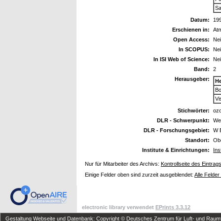
Sa
Datum:
19
Erschienen in:
Atm
Open Access:
Ne
In SCOPUS:
Ne
In ISI Web of Science:
Ne
Band:
2
Herausgeber:
H
Bo
Vi
Stichwörter:
oz
DLR - Schwerpunkt:
We
DLR - Forschungsgebiet:
W 
Standort:
Ob
Institute & Einrichtungen:
Ins
Nur für Mitarbeiter des Archivs:
Kontrollseite des Eintrag
Einige Felder oben sind zurzeit ausgeblendet:
Alle Felder
electronic library verwendet
EPrints 3.3.12
Gestaltung Webseite und Datenbank: Copyright © Deutsches Zentrum für Luft- und Raumfa