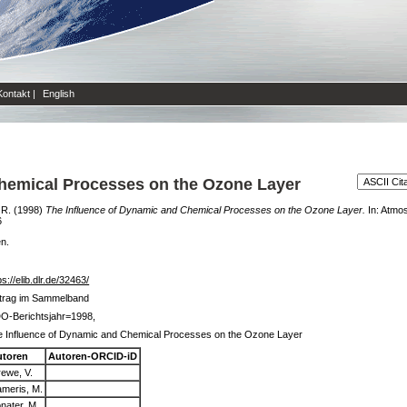
Kontakt
|
English
hemical Processes on the Ozone Layer
 R.
(1998)
The Influence of Dynamic and Chemical Processes on the Ozone Layer.
In: Atmos
6
en.
ps://elib.dlr.de/32463/
itrag im Sammelband
O-Berichtsjahr=1998,
e Influence of Dynamic and Chemical Processes on the Ozone Layer
utoren
Autoren-ORCID-iD
ewe, V.
meris, M.
nater, M.