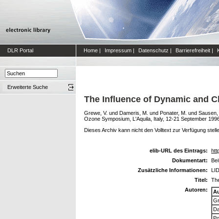
DLR Portal
Home
|
Impressum
|
Datenschutz
|
Barrierefreiheit
|
Erweiterte Suche
The Influence of Dynamic and C
Grewe, V.
und
Dameris, M.
und
Ponater, M.
und
Sausen,
Ozone Symposium, L'Aquila, Italy, 12-21 September 199
Dieses Archiv kann nicht den Volltext zur Verfügung stell
elib-URL des Eintrags:
htt
Dokumentart:
Be
Zusätzliche Informationen:
LID
Titel:
Th
Autoren:
A
Gr
Da
Po