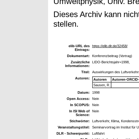
Umweltphysik, Univ. Br
Dieses Archiv kann nicht
stellen.
elib-URL des
https://elib.dlr.de/32458/
Eintrags:
Dokumentart:
Konferenzbeitrag (Vortrag)
Zusätzliche
LIDO-Berichtsjahr=1998,
Informationen:
Titel:
Auswirkungen des Luftverkehr
Autoren:
Autoren
Autoren-ORCID-
Sausen, R.
Datum:
1998
Open Access:
Nein
In SCOPUS:
Nein
In ISI Web of
Nein
Science:
Stichwörter:
Luftverkehr, Klima, Kondensst
Veranstaltungstitel:
Seminarvortrag im Institut für
DLR - Schwerpunkt:
Luftfahrt