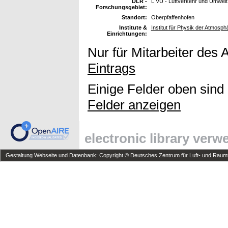
DLR -
L VU - Luftverkehr und Umwelt
Forschungsgebiet:
Standort:
Oberpfaffenhofen
Institute &
Institut für Physik der Atmosph
Einrichtungen:
Nur für Mitarbeiter des 
Eintrags
Einige Felder oben sind
Felder anzeigen
electronic library ver
Gestaltung Webseite und Datenbank: Copyright © Deutsches Zentrum für Luft- und Raumfa