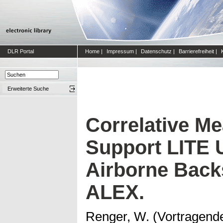
DLR Portal
Home
|
Impressum
|
Datenschutz
|
Barrierefreiheit
|
Erweiterte Suche
Correlative M
Support LITE 
Airborne Back
ALEX.
Renger, W. (Vortragend