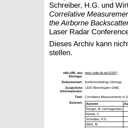
Schreiber, H.G.
und
Wir
Correlative Measuremen
the Airborne Backscatt
Laser Radar Conference,
Dieses Archiv kann nicht
stellen.
elib-URL des
https://elib.dlr.de/32287/
Eintrags:
Dokumentart:
Konferenzbeitrag (Vortrag)
Zusätzliche
LIDO-Berichtsjahr=1996,
Informationen:
Titel:
Correlative Measurements in S
Autoren:
Autoren
Au
Renger, W. (Vortragender)
Kiemle, C.
Schreiber, H.G.
Wirth, M.