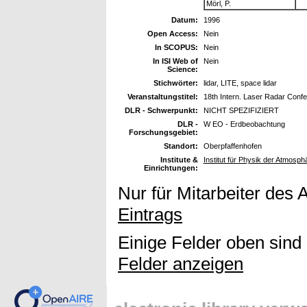
Mörl, P.
Datum:
1996
Open Access:
Nein
In SCOPUS:
Nein
In ISI Web of
Nein
Science:
Stichwörter:
lidar, LITE, space lidar
Veranstaltungstitel:
18th Intern. Laser Radar Confer
DLR - Schwerpunkt:
NICHT SPEZIFIZIERT
DLR -
W EO - Erdbeobachtung
Forschungsgebiet:
Standort:
Oberpfaffenhofen
Institute &
Institut für Physik der Atmosph
Einrichtungen:
Nur für Mitarbeiter des 
Eintrags
Einige Felder oben sind
Felder anzeigen