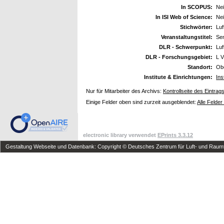
In SCOPUS:
Ne
In ISI Web of Science:
Ne
Stichwörter:
Luf
Veranstaltungstitel:
Se
DLR - Schwerpunkt:
Luf
DLR - Forschungsgebiet:
L V
Standort:
Ob
Institute & Einrichtungen:
Ins
Nur für Mitarbeiter des Archivs:
Kontrollseite des Eintrag
Einige Felder oben sind zurzeit ausgeblendet:
Alle Felder
electronic library verwendet
EPrints 3.3.12
Gestaltung Webseite und Datenbank: Copyright © Deutsches Zentrum für Luft- und Raumfa