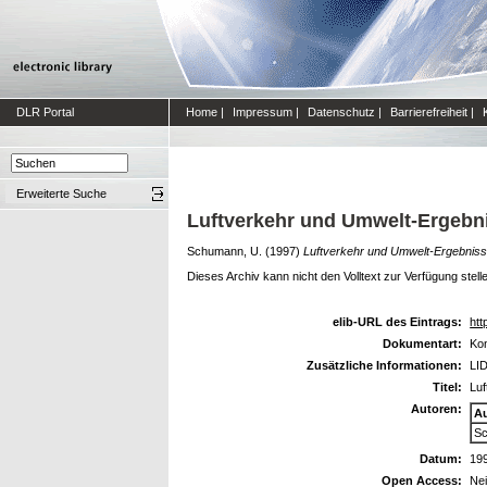
DLR Portal
Home
|
Impressum
|
Datenschutz
|
Barrierefreiheit
|
Erweiterte Suche
Luftverkehr und Umwelt-Ergeb
Schumann, U.
(1997)
Luftverkehr und Umwelt-Ergebni
Dieses Archiv kann nicht den Volltext zur Verfügung stell
elib-URL des Eintrags:
htt
Dokumentart:
Kon
Zusätzliche Informationen:
LID
Titel:
Lu
Autoren:
A
Sc
Datum:
19
Open Access:
Ne