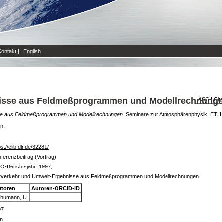
Kontakt
|
English
nisse aus Feldmeßprogrammen und Modellrechnunge
sse aus Feldmeßprogrammen und Modellrechnungen.
Seminare zur Atmosphärenphysik, ETH Z
en.
ps://elib.dlr.de/32281/
ferenzbeitrag (Vortrag)
O-Berichtsjahr=1997,
ftverkehr und Umwelt-Ergebnisse aus Feldmeßprogrammen und Modellrechnungen.
utoren
Autoren-ORCID-iD
humann, U.
97
in