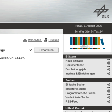
Freitag, 7. August 2026
Schriftgröße:
[-]
Text
[+]
Versenden
Drucken
n.
Blättern
ürich, CH, 13.1.97.
Neue Einträge
Dokumentenart
Erscheinungsjahr
Institute & Einrichtungen
Suchen
Einfache Suche
Erweiterte Suche
Programmatische Suche
Vordefinierte Suche
RSS-Feed
Hilfe & Kontakt