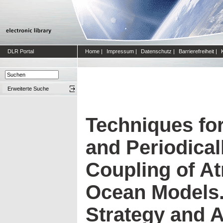
DLR Portal
Home
|
Impressum
|
Datenschutz
|
Barrierefreiheit
|
Erweiterte Suche
Techniques fo
and Periodica
Coupling of A
Ocean Models. 
Strategy and A