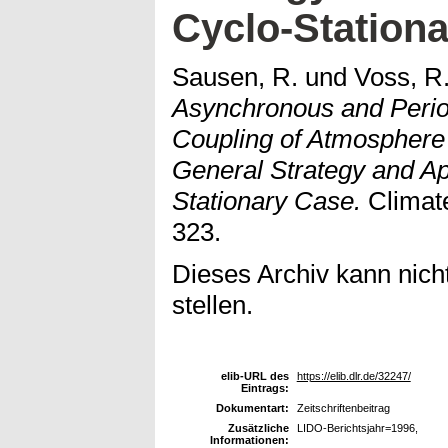
Cyclo-Station
Sausen, R.
und
Voss, R
Asynchronous and Perio
Coupling of Atmosphere 
General Strategy and App
Stationary Case.
Climate
323.
Dieses Archiv kann nicht
stellen.
elib-URL des
https://elib.dlr.de/32247/
Eintrags:
Dokumentart:
Zeitschriftenbeitrag
Zusätzliche
LIDO-Berichtsjahr=1996,
Informationen: