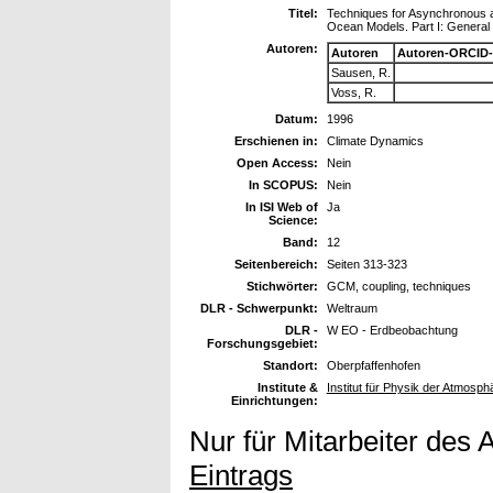
Titel:
Techniques for Asynchronous a
Ocean Models. Part I: General 
Autoren:
Autoren
Autoren-ORCID-
Sausen, R.
Voss, R.
Datum:
1996
Erschienen in:
Climate Dynamics
Open Access:
Nein
In SCOPUS:
Nein
In ISI Web of
Ja
Science:
Band:
12
Seitenbereich:
Seiten 313-323
Stichwörter:
GCM, coupling, techniques
DLR - Schwerpunkt:
Weltraum
DLR -
W EO - Erdbeobachtung
Forschungsgebiet:
Standort:
Oberpfaffenhofen
Institute &
Institut für Physik der Atmosph
Einrichtungen:
Nur für Mitarbeiter des 
Eintrags