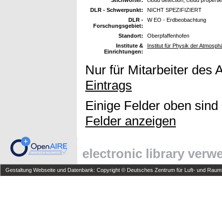
DLR - Schwerpunkt:
NICHT SPEZIFIZIERT
DLR -
W EO - Erdbeobachtung
Forschungsgebiet:
Standort:
Oberpfaffenhofen
Institute &
Institut für Physik der Atmosph
Einrichtungen:
Nur für Mitarbeiter des 
Eintrags
Einige Felder oben sind
Felder anzeigen
electronic library ver
Gestaltung Webseite und Datenbank: Copyright © Deutsches Zentrum für Luft- und Raumfa