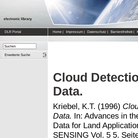
DLR Portal
Home
|
Impressum
|
Datenschutz
|
Barrierefreiheit
|
Erweiterte Suche
Cloud Detecti
Data.
Kriebel, K.T.
(1996)
Clo
Data.
In: Advances in 
Data for Land Applicat
SENSING Vol. 5 5. Seit