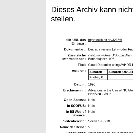
Dieses Archiv kann nicht
stellen.
elib-URL des
https://elib.dlr.de/32186/
Eintrags:
Dokumentart:
Beitrag in einem Lehr- oder F
Zusätzliche
institution=Giles D'Souza, Ala
Informationen:
Berichtsjahr=1996,
Titel:
Cloud Detection using AVHRR 
Autoren:
Autoren
Autoren-ORCID
Kriebel, K.T.
Datum:
1996
Erschienen in:
Advances in the Use of NOAA
SENSING Vol. 5
Open Access:
Nein
In SCOPUS:
Nein
In ISI Web of
Nein
Science:
Seitenbereich:
Seiten 195-210
Name der Reihe:
5
Stichwörter:
cloud detection, cloud propert