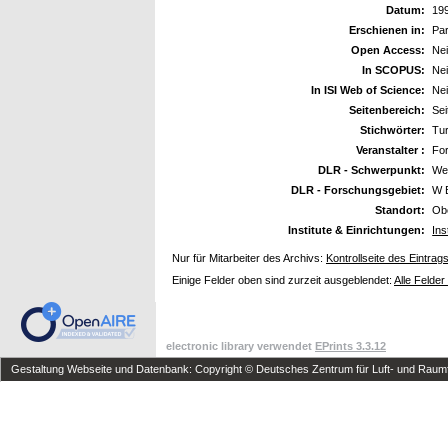
Datum:
19
Erschienen in:
Par
Open Access:
Ne
In SCOPUS:
Ne
In ISI Web of Science:
Ne
Seitenbereich:
Sei
Stichwörter:
Tur
Veranstalter :
Fo
DLR - Schwerpunkt:
We
DLR - Forschungsgebiet:
W 
Standort:
Ob
Institute & Einrichtungen:
Ins
Nur für Mitarbeiter des Archivs:
Kontrollseite des Eintrag
Einige Felder oben sind zurzeit ausgeblendet:
Alle Felder
electronic library verwendet
EPrints 3.3.12
Gestaltung Webseite und Datenbank: Copyright © Deutsches Zentrum für Luft- und Raumfa