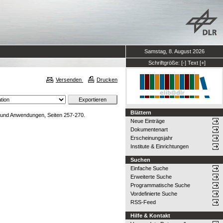
Samstag, 8. August 2026
Schriftgröße:
[-]
Text
[+]
Versenden
Drucken
Blättern
ik und Anwendungen, Seiten 257-270.
Neue Einträge
Dokumentenart
Erscheinungsjahr
Institute & Einrichtungen
Suchen
Einfache Suche
Erweiterte Suche
Programmatische Suche
Vordefinierte Suche
RSS-Feed
Hilfe & Kontakt