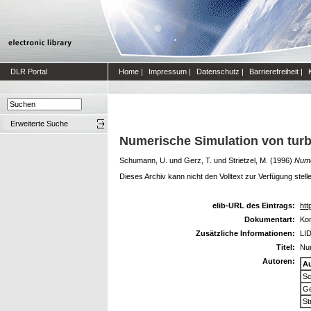
DLR Portal
Home
|
Impressum
|
Datenschutz
|
Barrierefreiheit
|
Erweiterte Suche
Numerische Simulation von tur
Schumann, U.
und
Gerz, T.
und
Strietzel, M.
(1996)
Nume
Dieses Archiv kann nicht den Volltext zur Verfügung stell
elib-URL des Eintrags:
htt
Dokumentart:
Kon
Zusätzliche Informationen:
LID
Titel:
Num
Autoren:
A
Sc
Ge
St