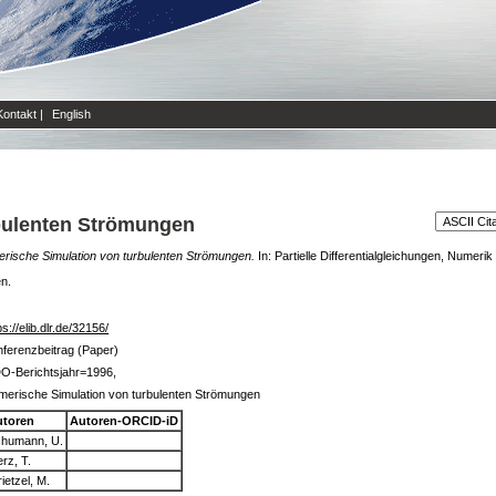
Kontakt
|
English
bulenten Strömungen
rische Simulation von turbulenten Strömungen.
In: Partielle Differentialgleichungen, Numer
en.
ps://elib.dlr.de/32156/
ferenzbeitrag (Paper)
O-Berichtsjahr=1996,
erische Simulation von turbulenten Strömungen
utoren
Autoren-ORCID-iD
humann, U.
rz, T.
rietzel, M.