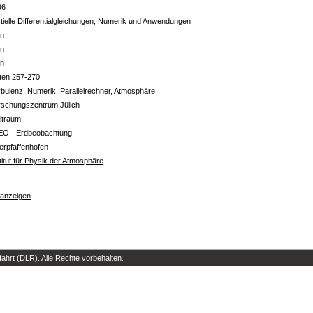
96
tielle Differentialgleichungen, Numerik und Anwendungen
in
in
in
ten 257-270
bulenz, Numerik, Parallelrechner, Atmosphäre
rschungszentrum Jülich
ltraum
EO - Erdbeobachtung
erpfaffenhofen
titut für Physik der Atmosphäre
s
 anzeigen
hrt (DLR). Alle Rechte vorbehalten.