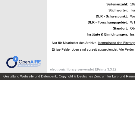
Seitenanzahl:
10
Stichwörter:
Tur
DLR - Schwerpunkt:
We
DLR - Forschungsgebiet:
W 
Standort:
Ob
Institute & Einrichtungen:
Ins
Nur für Mitarbeiter des Archivs:
Kontrollseite des Eintrag
Einige Felder oben sind zurzeit ausgeblendet:
Alle Felder
electronic library verwendet
EPrints 3.3.12
Gestaltung Webseite und Datenbank: Copyright © Deutsches Zentrum für Luft- und Raumfa