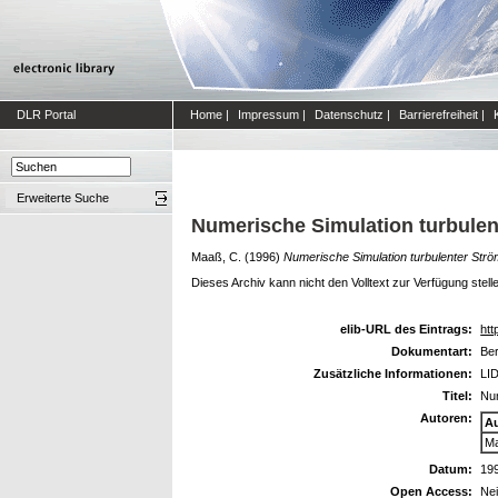
DLR Portal
Home
|
Impressum
|
Datenschutz
|
Barrierefreiheit
|
Erweiterte Suche
Numerische Simulation turbule
Maaß, C.
(1996)
Numerische Simulation turbulenter Str
Dieses Archiv kann nicht den Volltext zur Verfügung stell
elib-URL des Eintrags:
htt
Dokumentart:
Ber
Zusätzliche Informationen:
LID
Titel:
Num
Autoren:
A
Ma
Datum:
19
Open Access:
Ne