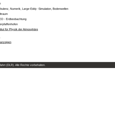
9
bulenz, Numerik, Large-Eddy -Simulation, Bodenwellen
ltraum
EO - Erdbeobachtung
erpfaffenhofen
titut für Physik der Atmosphäre
s
 anzeigen
hrt (DLR). Alle Rechte vorbehalten.