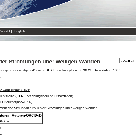
Kontakt
|
English
nter Strömungen über welligen Wänden
ömungen über welligen Wänden.
DLR-Forschungsbericht. 96-21. Dissertation. 109 S.
en.
ps://elib.dlr.de/32154/
ichtsreihe (DLR-Forschungsbericht, Dissertation)
O-Berichtsjahr=1996,
erische Simulation turbulenter Strömungen über welligen Wänden
utoren
Autoren-ORCID-iD
aß, C.
96
in