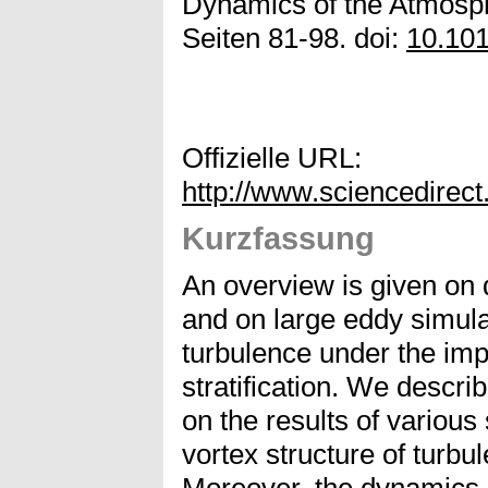
Dynamics of the Atmosp
Seiten 81-98. doi:
10.10
Offizielle URL:
http://www.sciencedirec
Kurzfassung
An overview is given on 
and on large eddy simul
turbulence under the imp
stratification. We descr
on the results of various 
vortex structure of turbu
Moreover, the dynamics o