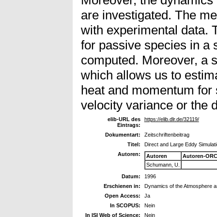
are investigated. The m
with experimental data. T
for passive species in a s
computed. Moreover, a s
which allows us to estimat
heat and momentum for s
velocity variance or the 
elib-URL des
https://elib.dlr.de/32119/
Eintrags:
Dokumentart:
Zeitschriftenbeitrag
Titel:
Direct and Large Eddy Simulat
Autoren:
Autoren
Autoren-ORC
Schumann, U.
Datum:
1996
Erschienen in:
Dynamics of the Atmosphere 
Open Access:
Ja
In SCOPUS:
Nein
In ISI Web of Science:
Nein