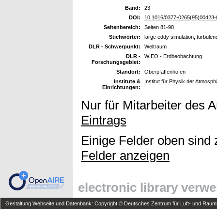
Band:
23
DOI:
10.1016/0377-0265(95)00423-
Seitenbereich:
Seiten 81-98
Stichwörter:
large eddy simulation, turbule
DLR - Schwerpunkt:
Weltraum
DLR -
W EO - Erdbeobachtung
Forschungsgebiet:
Standort:
Oberpfaffenhofen
Institute &
Institut für Physik der Atmosph
Einrichtungen:
Nur für Mitarbeiter des 
Eintrags
Einige Felder oben sind 
Felder anzeigen
electronic library verw
Gestaltung Webseite und Datenbank: Copyright © Deutsches Zentrum für Luft- und Raumfa