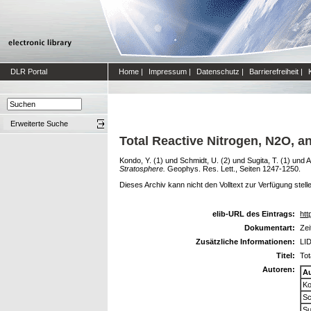
DLR Portal
Home
|
Impressum
|
Datenschutz
|
Barrierefreiheit
|
Erweiterte Suche
Total Reactive Nitrogen, N2O, a
Kondo, Y. (1)
und
Schmidt, U. (2)
und
Sugita, T. (1)
und
A
Stratosphere.
Geophys. Res. Lett., Seiten 1247-1250.
Dieses Archiv kann nicht den Volltext zur Verfügung stell
elib-URL des Eintrags:
htt
Dokumentart:
Zei
Zusätzliche Informationen:
LID
Titel:
Tot
Autoren:
A
Ko
Sc
Su