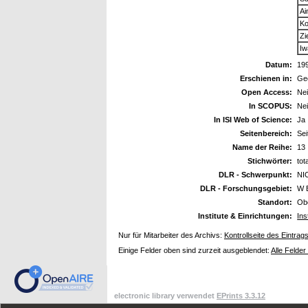
Ai
Ko
Zi
Iw
Datum:
19
Erschienen in:
Geo
Open Access:
Ne
In SCOPUS:
Ne
In ISI Web of Science:
Ja
Seitenbereich:
Se
Name der Reihe:
13
Stichwörter:
tot
DLR - Schwerpunkt:
NI
DLR - Forschungsgebiet:
W 
Standort:
Ob
Institute & Einrichtungen:
Ins
Nur für Mitarbeiter des Archivs:
Kontrollseite des Eintrag
Einige Felder oben sind zurzeit ausgeblendet:
Alle Felder
electronic library verwendet
EPrints 3.3.12