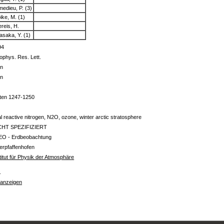
medieu, P. (3)
ike, M. (1)
ereis, H.
asaka, Y. (1)
94
phys. Res. Lett.
in
in
iten 1247-1250
al reactive nitrogen, N2O, ozone, winter arctic stratosphere
CHT SPEZIFIZIERT
EO - Erdbeobachtung
erpfaffenhofen
titut für Physik der Atmosphäre
s
 anzeigen