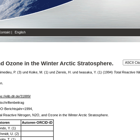
Kontakt
|
English
nd Ozone in the Winter Arctic Stratosphere.
imedieu, P. (3)
und
Koike, M. (1)
und
Ziereis, H.
und
Iwasaka, Y. (1)
(1994)
Total Reactive Ni
en.
ps://elib.dlr.de/31889/
tschriftenbeitrag
O-Berichtsjahr=1994,
al Reactive Nitrogen, N2O, and Ozone in the Winter Arctic Stratosphere.
utoren
Autoren-ORCID-iD
ndo, Y. (1)
hmidt, U. (2)
gita, T. (1)