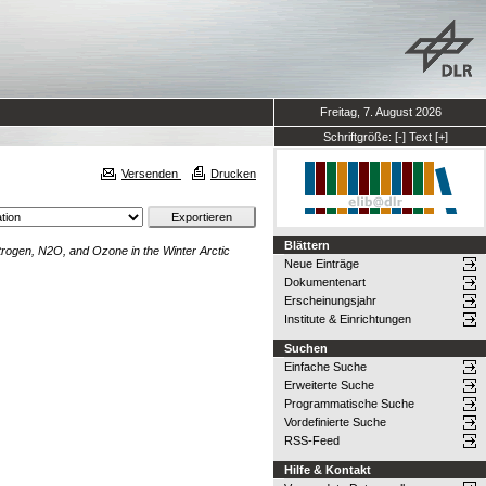
Freitag, 7. August 2026
Schriftgröße:
[-]
Text
[+]
Versenden
Drucken
Blättern
trogen, N2O, and Ozone in the Winter Arctic
Neue Einträge
Dokumentenart
Erscheinungsjahr
Institute & Einrichtungen
Suchen
Einfache Suche
Erweiterte Suche
Programmatische Suche
Vordefinierte Suche
RSS-Feed
Hilfe & Kontakt